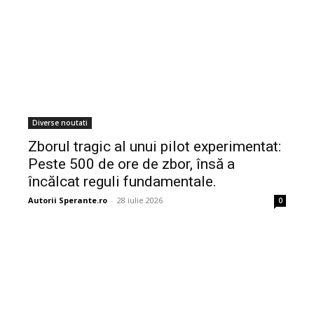
Diverse noutati
Zborul tragic al unui pilot experimentat:
Peste 500 de ore de zbor, însă a
încălcat reguli fundamentale.
Autorii Sperante.ro
-
28 iulie 2026
0