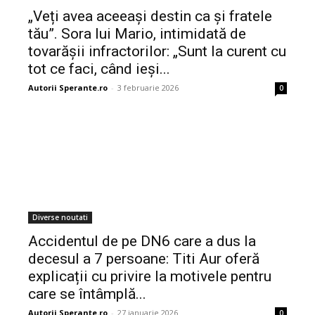
„Veți avea aceeași destin ca și fratele
tău”. Sora lui Mario, intimidată de
tovarășii infractorilor: „Sunt la curent cu
tot ce faci, când ieși...
Autorii Sperante.ro
-
3 februarie 2026
0
Diverse noutati
Accidentul de pe DN6 care a dus la
decesul a 7 persoane: Titi Aur oferă
explicații cu privire la motivele pentru
care se întâmplă...
Autorii Sperante.ro
-
27 ianuarie 2026
0