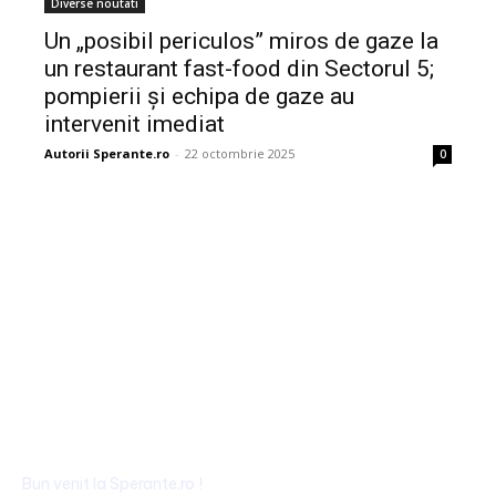
Diverse noutati
Un „posibil periculos” miros de gaze la
un restaurant fast-food din Sectorul 5;
pompierii și echipa de gaze au
intervenit imediat
Autorii Sperante.ro
-
22 octombrie 2025
0
Bun venit la Sperante.ro !