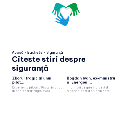
Acasă
Etichete
Siguranță
Citeste stiri despre
siguranță
Zborul tragic al unui
Bogdan Ivan, ex-ministru
pilot...
al Energiei,...
Experiența pilotuluiPilotul implicat
informații despre incidentul
în accidentul tragic avea...
rutierIncidentul rutier în care...