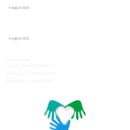
tatălui”
6 august 2026
România declanșează proiectul pentru energia eoliană
offshore: Executivul sugerează șase regiuni maritime cu o
capacitate de peste 11 GW
6 august 2026
Link-uri utile
Contact www.Sperante.ro
Politică de confidențialitate
Politica de cookies (GDPR)