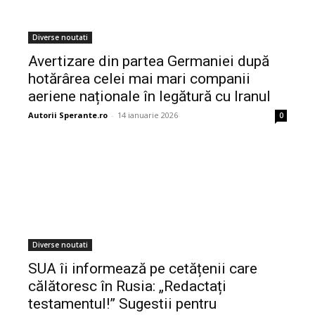
Diverse noutati
Avertizare din partea Germaniei după
hotărârea celei mai mari companii
aeriene naționale în legătură cu Iranul
Autorii Sperante.ro
-
14 ianuarie 2026
0
Diverse noutati
SUA îi informează pe cetățenii care
călătoresc în Rusia: „Redactați
testamentul!” Sugestii pentru