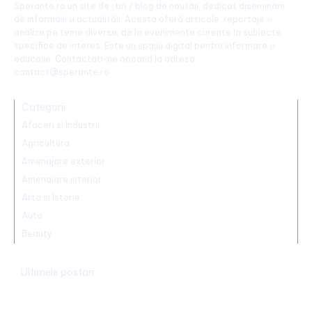
Sperante.ro un site de știri / blog de noutăți, dedicat diseminării
de informații și actualități. Acesta oferă articole, reportaje și
analize pe teme diverse, de la evenimente curente la subiecte
specifice de interes. Este un spațiu digital pentru informare și
educație. Contactati-ne oricand la adresa:
contact@sperante.ro
Categorii
Afaceri si Industrii
Agricultura
Amenajare exterior
Amenajare interior
Arta si Istorie
Auto
Beauty
Ultimele postari
Mario Camora, după degradarea suferită de CFR: „Să se
concentreze pe copii și tineri! Aceștia nu le iau banii mamelor și