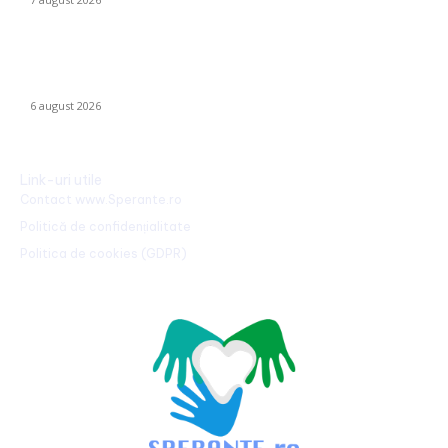
Folha, OUT de la CFR Cluj după calamitatea cu Tromsø! ”Îi dau
afară pe toți!”. DOUĂ nume ”concurează” pentru funcția de
antrenor.
6 august 2026
Link-uri utile
Contact www.Sperante.ro
Politică de confidențialitate
Politica de cookies (GDPR)