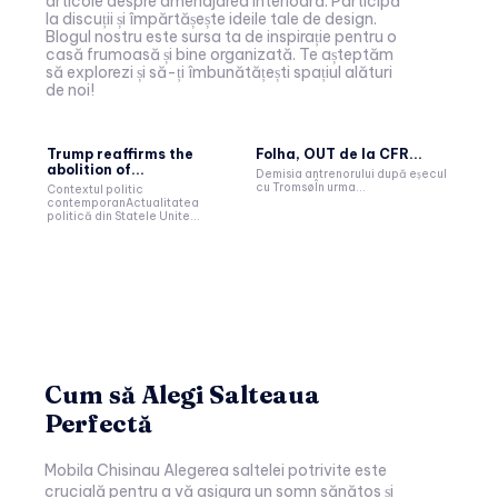
articole despre amenajarea interioară. Participă
la discuții și împărtășește ideile tale de design.
Blogul nostru este sursa ta de inspirație pentru o
casă frumoasă și bine organizată. Te așteptăm
să explorezi și să-ți îmbunătățești spațiul alături
de noi!
Trump reaffirms the
Folha, OUT de la CFR...
abolition of...
Demisia antrenorului după eșecul
cu TromsøÎn urma...
Contextul politic
contemporanActualitatea
politică din Statele Unite...
Cum să Alegi Salteaua
Perfectă
Mobila Chisinau Alegerea saltelei potrivite este
crucială pentru a vă asigura un somn sănătos și