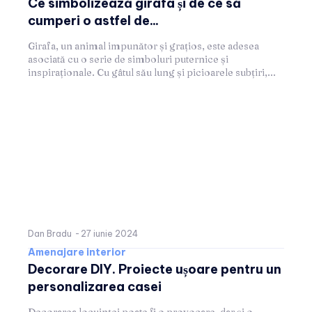
Ce simbolizează girafa și de ce să
cumperi o astfel de...
Girafa, un animal impunător și grațios, este adesea
asociată cu o serie de simboluri puternice și
inspiraționale. Cu gâtul său lung și picioarele subțiri,...
Dan Bradu
-
27 iunie 2024
Amenajare interior
Decorare DIY. Proiecte ușoare pentru un
personalizarea casei
Decorarea locuinței poate fi o provocare, dar și o