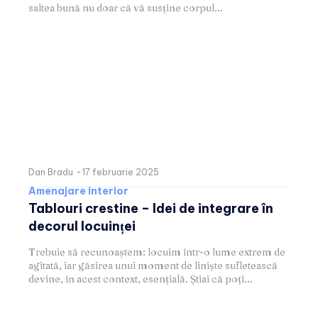
saltea bună nu doar că vă susține corpul...
Dan Bradu
-
17 februarie 2025
Amenajare interior
Tablouri crestine – Idei de integrare în
decorul locuinței
Trebuie să recunoaștem: locuim într-o lume extrem de
agitată, iar găsirea unui moment de liniște sufletească
devine, în acest context, esențială. Știai că poți...