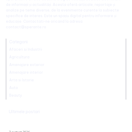
de informații și actualități. Acesta oferă articole, reportaje și
analize pe teme diverse, de la evenimente curente la subiecte
specifice de interes. Este un spațiu digital pentru informare și
educație. Contactati-ne oricand la adresa:
contact@sperante.ro
Categorii
Afaceri si Industrii
Agricultura
Amenajare exterior
Amenajare interior
Arta si Istorie
Auto
Beauty
Ultimele postari
Trump reaffirms the abolition of birthright citizenship in the US:
He has signed new executive orders.
7 august 2026