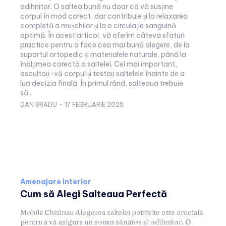
odihnitor. O saltea bună nu doar că vă susține
corpul în mod corect, dar contribuie și la relaxarea
completă a mușchilor și la o circulație sanguină
optimă. În acest articol, vă oferim câteva sfaturi
practice pentru a face cea mai bună alegere, de la
suportul ortopedic și materialele naturale, până la
înălțimea corectă a saltelei. Cel mai important,
ascultați-vă corpul și testați saltelele înainte de a
lua decizia finală. În primul rând, salteaua trebuie
să...
DAN BRADU
-
17 FEBRUARIE 2025
Amenajare interior
Cum să Alegi Salteaua Perfectă
Mobila Chisinau Alegerea saltelei potrivite este crucială
pentru a vă asigura un somn sănătos și odihnitor. O