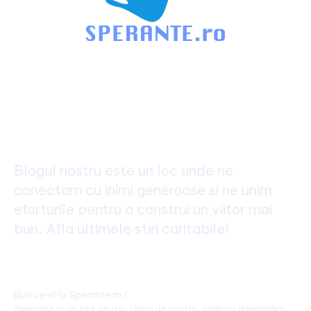
Blog de Caritate: Promovam
Binele, Povesti Inspiratoare
generale
Blogul nostru este un loc unde ne
conectam cu inimi generoase si ne unim
eforturile pentru a construi un viitor mai
bun. Afla ultimele stiri caritabile!
Bun venit la Sperante.ro !
Sperante.ro un site de știri / blog de noutăți, dedicat diseminării