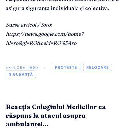
asigura siguranța individuală și colectivă.
Sursa articol / foto:
https://news.google.com/home?
hl=ro&gl=RO&ceid=RO%3Aro
EXPLORE TAGS ⟶
PROTESTE
RELOCARE
SIGURANȚĂ
Reacția Colegiului Medicilor ca
răspuns la atacul asupra
ambulanței...