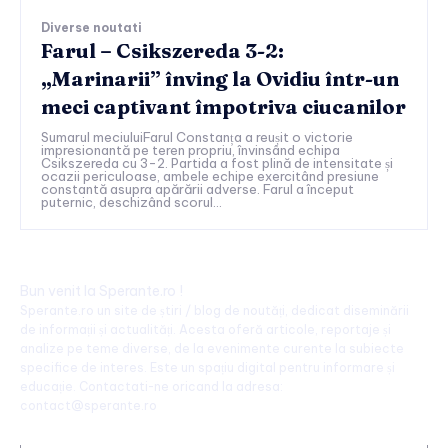
Diverse noutati
Farul – Csikszereda 3-2:
„Marinarii” înving la Ovidiu într-un
meci captivant împotriva ciucanilor
Sumarul meciuluiFarul Constanța a reușit o victorie
impresionantă pe teren propriu, învinsând echipa
Csikszereda cu 3-2. Partida a fost plină de intensitate și
ocazii periculoase, ambele echipe exercitând presiune
constantă asupra apărării adverse. Farul a început
puternic, deschizând scorul...
Bun venit la Sperante.ro !
Sperante.ro un site de știri / blog de noutăți, dedicat diseminării
de informații și actualități. Acesta oferă articole, reportaje și
analize pe teme diverse, de la evenimente curente la subiecte
specifice de interes. Este un spațiu digital pentru informare și
educație. Contactati-ne oricand la adresa:
contact@sperante.ro