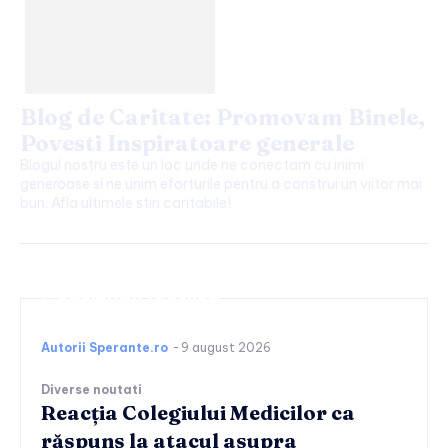
Blog de Caritate: Promovam Binele,
Povesti Inspiratoare generale
Blogul nostru este un loc unde ne conectam cu inimi
generoase si ne unim eforturile pentru a construi un viitor mai
bun. Afla ultimele stiri caritabile!
Continuați lectura
Autorii Sperante.ro
-
9 august 2026
Diverse noutati
Reacția Colegiului Medicilor ca
răspuns la atacul asupra