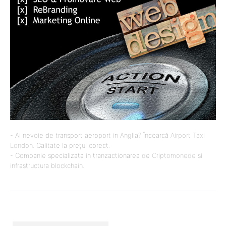
- Ai nevoie de transport aeroport in Anglia? Încearcă
Airport Taxi
London
. Calitate la prețul corect.
- Companie specializata in tranzactionarea de
Criptomonede
si
infrastructura blockchain.