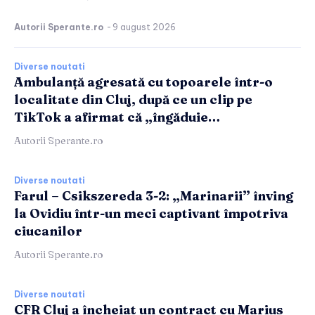
Autorii Sperante.ro
-
9 august 2026
Diverse noutati
Ambulanță agresată cu topoarele într-o
localitate din Cluj, după ce un clip pe
TikTok a afirmat că „îngăduie…
Autorii Sperante.ro
Diverse noutati
Farul – Csikszereda 3-2: „Marinarii” înving
la Ovidiu într-un meci captivant împotriva
ciucanilor
Autorii Sperante.ro
Diverse noutati
CFR Cluj a încheiat un contract cu Marius