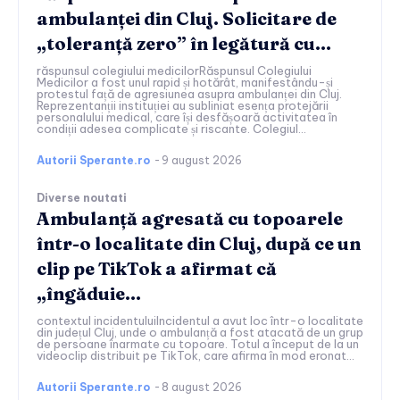
ambulanței din Cluj. Solicitare de
„toleranță zero” în legătură cu…
răspunsul colegiului medicilorRăspunsul Colegiului
Medicilor a fost unul rapid și hotărât, manifestându-și
protestul față de agresiunea asupra ambulanței din Cluj.
Reprezentanții instituției au subliniat esența protejării
personalului medical, care își desfășoară activitatea în
condiții adesea complicate și riscante. Colegiul...
Autorii Sperante.ro
-
9 august 2026
Diverse noutati
Ambulanță agresată cu topoarele
într-o localitate din Cluj, după ce un
clip pe TikTok a afirmat că
„îngăduie…
contextul incidentuluiIncidentul a avut loc într-o localitate
din județul Cluj, unde o ambulanță a fost atacată de un grup
de persoane înarmate cu topoare. Totul a început de la un
videoclip distribuit pe TikTok, care afirma în mod eronat...
Autorii Sperante.ro
-
8 august 2026