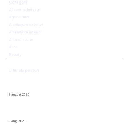
Categorii
Afaceri si Industrii
Agricultura
Amenajare exterior
Amenajare interior
Arta si Istorie
Auto
Beauty
Ultimele postari
Reacția Colegiului Medicilor ca răspuns la atacul asupra
ambulanței din Cluj. Solicitare de „toleranță zero” în legătură
cu…
9 august 2026
Ambulanță agresată cu topoarele într-o localitate din Cluj,
după ce un clip pe TikTok a afirmat că „îngăduie…
9 august 2026