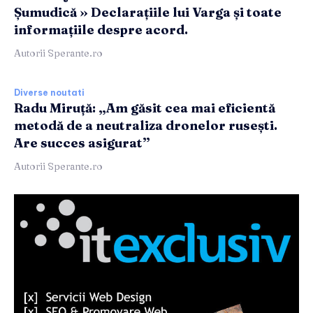
Șumudică » Declarațiile lui Varga și toate
informațiile despre acord.
Autorii Sperante.ro
Diverse noutati
Radu Miruță: „Am găsit cea mai eficientă
metodă de a neutraliza dronelor rusești.
Are succes asigurat”
Autorii Sperante.ro