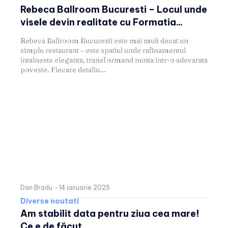
Rebeca Ballroom Bucuresti – Locul unde
visele devin realitate cu Formatia...
Rebeca Ballroom Bucuresti este mai mult decat un
simplu restaurant – este spatiul unde rafinamentul
intalneste eleganta, transformand nunta intr-o adevarata
poveste. Fiecare detaliu...
Dan Bradu
-
14 ianuarie 2025
Diverse noutati
Am stabilit data pentru ziua cea mare!
Ce e de făcut...