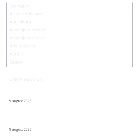
Categorii
Afaceri si Industrii
Agricultura
Amenajare exterior
Amenajare interior
Arta si Istorie
Auto
Beauty
Ultimele postari
Ambulanță agresată cu topoarele într-o localitate din Cluj,
după ce un clip pe TikTok a afirmat că „îngăduie…
9 august 2026
Farul – Csikszereda 3-2: „Marinarii” înving la Ovidiu într-un meci
captivant împotriva ciucanilor
8 august 2026