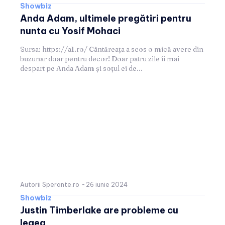
Showbiz
Anda Adam, ultimele pregătiri pentru
nunta cu Yosif Mohaci
Sursa: https://a1.ro/ Cântăreața a scos o mică avere din
buzunar doar pentru decor! Doar patru zile îi mai
despart pe Anda Adam și soțul ei de...
Autorii Sperante.ro
-
26 iunie 2024
Showbiz
Justin Timberlake are probleme cu
legea