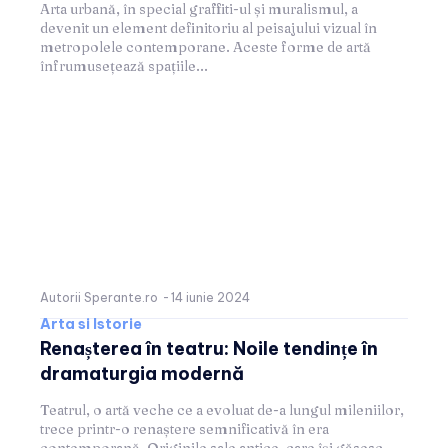
Arta urbană, în special graffiti-ul și muralismul, a
devenit un element definitoriu al peisajului vizual în
metropolele contemporane. Aceste forme de artă
înfrumusețează spațiile...
Autorii Sperante.ro
-
14 iunie 2024
Arta si Istorie
Renașterea în teatru: Noile tendințe în
dramaturgia modernă
Teatrul, o artă veche ce a evoluat de-a lungul mileniilor,
trece printr-o renaștere semnificativă în era
contemporană. Originile sale antice, care își găsesc