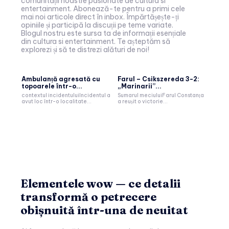
comunității noastre pasionate de cultura si
entertainment. Abonează-te pentru a primi cele
mai noi articole direct în inbox. Împărtășește-ți
opiniile și participă la discuții pe teme variate.
Blogul nostru este sursa ta de informații esențiale
din cultura si entertainment. Te așteptăm să
explorezi și să te distrezi alături de noi!
Ambulanță agresată cu
Farul – Csikszereda 3-2:
topoarele într-o...
„Marinarii”...
contextul incidentuluiIncidentul a
Sumarul meciuluiFarul Constanța
avut loc într-o localitate...
a reușit o victorie...
Elementele wow — ce detalii
transformă o petrecere
obișnuită într-una de neuitat