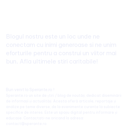
Binele, Povesti Inspiratoare
generale
Blogul nostru este un loc unde ne
conectam cu inimi generoase si ne unim
eforturile pentru a construi un viitor mai
bun. Afla ultimele stiri caritabile!
Bun venit la Sperante.ro !
Sperante.ro un site de știri / blog de noutăți, dedicat diseminării
de informații și actualități. Acesta oferă articole, reportaje și
analize pe teme diverse, de la evenimente curente la subiecte
specifice de interes. Este un spațiu digital pentru informare și
educație. Contactati-ne oricand la adresa:
contact@sperante.ro