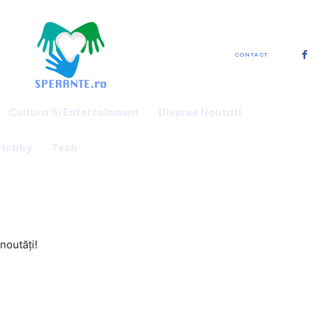
CONTACT
Cultura Si Entertainment
Diverse Noutati
 Hobby
Tech
noutăți!