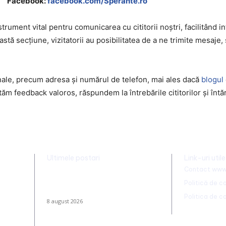
Facebook:
facebook.com/Sperante
.ro
ument vital pentru comunicarea cu cititorii noștri, facilitând i
astă secțiune, vizitatorii au posibilitatea de a ne trimite mesaje
ionale, precum adresa și numărul de telefon, mai ales dacă
blogul
tăm feedback valoros, răspundem la întrebările cititorilor și înt
Ultimele postari
Link-uri utile
Contact www
Farul – Csikszereda 3-2: „Marinarii”
Politică de co
înving la Ovidiu într-un meci
captivant împotriva ciucanilor
Politica de 
8 august 2026