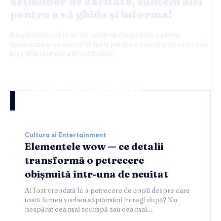
acțiunilor de caritate, suntem aici
pentru a vă ghida și informa!
Blogul nostru este un loc unde ne conectam cu inimi
generoase si ne unim eforturile pentru a construi un viitor mai
bun. Afla ultimele stiri caritabile!
Cultura si entertainment:
Cultura si Entertainment
Elementele wow — ce detalii
transformă o petrecere
obișnuită într-una de neuitat
Ai fost vreodată la o petrecere de copii despre care
toată lumea vorbea săptămâni întregi după? Nu
neapărat cea mai scumpă sau cea mai...