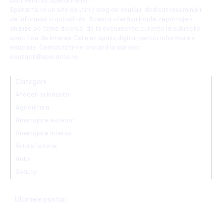
Sperante.ro un site de știri / blog de noutăți, dedicat diseminării
de informații și actualități. Acesta oferă articole, reportaje și
analize pe teme diverse, de la evenimente curente la subiecte
specifice de interes. Este un spațiu digital pentru informare și
educație. Contactati-ne oricand la adresa:
contact@sperante.ro
Categorii
Afaceri si Industrii
Agricultura
Amenajare exterior
Amenajare interior
Arta si Istorie
Auto
Beauty
Ultimele postari
Mario Camora, după degradarea suferită de CFR: „Să se