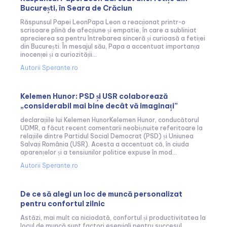
București, în Seara de Crăciun
Răspunsul Papei LeonPapa Leon a reacționat printr-o
scrisoare plină de afecțiune și empatie, în care a subliniat
aprecierea sa pentru întrebarea sinceră și curioasă a fetiței
din București. În mesajul său, Papa a accentuat importanța
inocenței și a curiozității...
Autorii Sperante.ro
Kelemen Hunor: PSD și USR colaborează
„considerabil mai bine decât vă imaginați”
declarațiile lui Kelemen HunorKelemen Hunor, conducătorul
UDMR, a făcut recent comentarii neobișnuite referitoare la
relațiile dintre Partidul Social Democrat (PSD) și Uniunea
Salvați România (USR). Acesta a accentuat că, în ciuda
aparențelor și a tensiunilor politice expuse în mod...
Autorii Sperante.ro
De ce să alegi un loc de muncă personalizat
pentru confortul zilnic
Astăzi, mai mult ca niciodată, confortul și productivitatea la
locul de muncă sunt factori esențiali pentru succesul