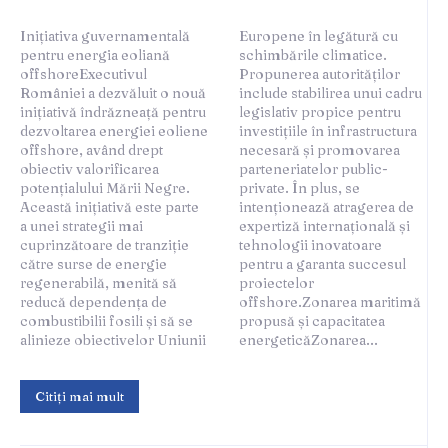
Inițiativa guvernamentală
Europene în legătură cu
pentru energia eoliană
schimbările climatice.
offshoreExecutivul
Propunerea autorităților
României a dezvăluit o nouă
include stabilirea unui cadru
inițiativă îndrăzneață pentru
legislativ propice pentru
dezvoltarea energiei eoliene
investițiile în infrastructura
offshore, având drept
necesară și promovarea
obiectiv valorificarea
parteneriatelor public-
potențialului Mării Negre.
private. În plus, se
Această inițiativă este parte
intenționează atragerea de
a unei strategii mai
expertiză internațională și
cuprinzătoare de tranziție
tehnologii inovatoare
către surse de energie
pentru a garanta succesul
regenerabilă, menită să
proiectelor
reducă dependența de
offshore.Zonarea maritimă
combustibilii fosili și să se
propusă și capacitatea
alinieze obiectivelor Uniunii
energeticăZonarea...
Citiți mai mult