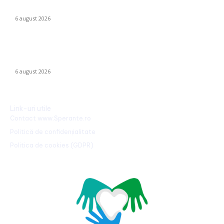
concentreze pe copii și tineri! Aceștia nu le iau banii mamelor și
tatălui”
6 august 2026
România declanșează proiectul pentru energia eoliană
offshore: Executivul sugerează șase regiuni maritime cu o
capacitate de peste 11 GW
6 august 2026
Link-uri utile
Contact www.Sperante.ro
Politică de confidențialitate
Politica de cookies (GDPR)