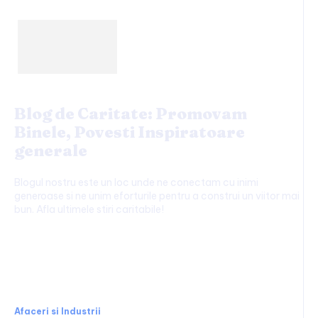
Blog de Caritate: Promovam
Binele, Povesti Inspiratoare
generale
Blogul nostru este un loc unde ne conectam cu inimi
generoase si ne unim eforturile pentru a construi un viitor mai
bun. Afla ultimele stiri caritabile!
Afaceri si Industrii:
Afaceri si Industrii