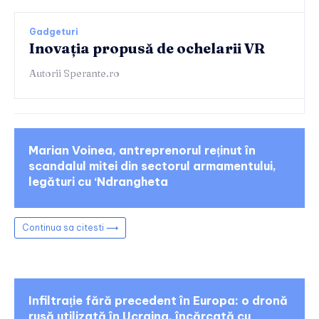
Gadgeturi
Inovația propusă de ochelarii VR
Autorii Sperante.ro
Marian Voinea, antreprenorul reținut în
scandalul mitei din sectorul armamentului,
legături cu ‘Ndrangheta
Continua sa citesti ⟶
Infiltrație fără precedent în Europa: o dronă
rusă utilizată în Ucraina, încărcată cu