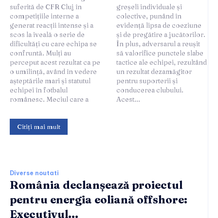
suferită de CFR Cluj în
greșeli individuale și
competițiile interne a
colective, punând în
generat reacții intense și a
evidență lipsa de coeziune
scos la iveală o serie de
și de pregătire a jucătorilor.
dificultăți cu care echipa se
În plus, adversarul a reușit
confruntă. Mulți au
să valorifice punctele slabe
perceput acest rezultat ca pe
tactice ale echipei, rezultând
o umilință, având în vedere
un rezultat dezamăgitor
așteptările mari și statutul
pentru suporterii și
echipei în fotbalul
conducerea clubului.
românesc. Meciul care a
Acest...
Citiți mai mult
Diverse noutati
România declanșează proiectul
pentru energia eoliană offshore:
Executivul...