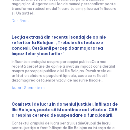
angajaților. Alegerea unui loc de muncă personalizat poate
transforma radical modul în care te simți și lucrezi în fiecare
zi. Un astfel...
Dan Bradu
Lecția extrasă din recentul sondaj de opinie
referitor la Bolojan: „Trebuie să efectueze
concesii. Cetățenii percep doar majorarea
impozitelor și costurilor”
Influenta sondajului asupra percepției publiceCea mai
recentă cercetare de opinie a avut un impact considerabil
asupra percepției publice a lui Ilie Bolojan. Rezultatele au
arătat o scădere a popularității sale, ceea ce reflectă
dezamăgirea cetățenilor vizavi de măsurile fiscale...
Autorii Sperante.ro
Comitetul de lucru în domeniul justiției, înființat de
Ilie Bolojan, poate să își continue activitatea. CAB
a respins cererea de suspendare a funcționării.
Contextul grupului de lucru pentru justițieGrupul de lucru
pentru justiție a fost înființat de Ilie Bolojan cu intenția de a