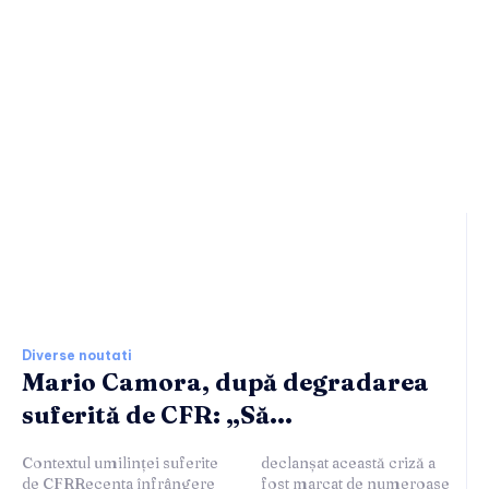
Ultimele stiri si noutati:
Diverse noutati
Mario Camora, după degradarea
suferită de CFR: „Să...
Contextul umilinței suferite
declanșat această criză a
de CFRRecenta înfrângere
fost marcat de numeroase