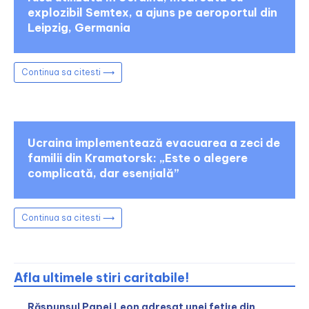
explozibil Semtex, a ajuns pe aeroportul din
Leipzig, Germania
Continua sa citesti ⟶
Ucraina implementează evacuarea a zeci de
familii din Kramatorsk: „Este o alegere
complicată, dar esențială”
Continua sa citesti ⟶
Afla ultimele stiri caritabile!
Răspunsul Papei Leon adresat unei fetițe din