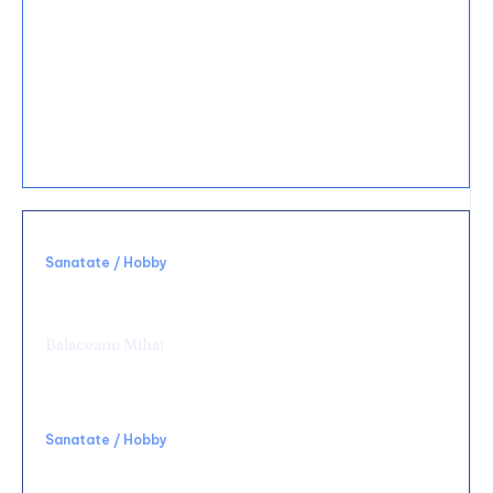
Set mobilier baie suspendat vs. pe podea:
care e mai practic?
15 decembrie 2025
Ce materiale sunt cele mai durabile pentru
bucătărie?
Sanatate / Hobby
Alegerea unei clinici potrivite schimbă
complet experiența medicală
Balaceanu Mihai
Sanatate / Hobby
Rolul terapiei TECAR în recuperarea
medicală