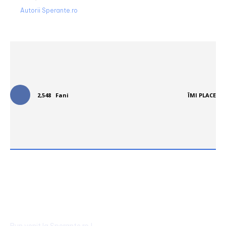
Autorii Sperante.ro
Urmareste-ne in social media:
2,548
Fani
ÎMI PLACE
Bun venit la Sperante.ro !