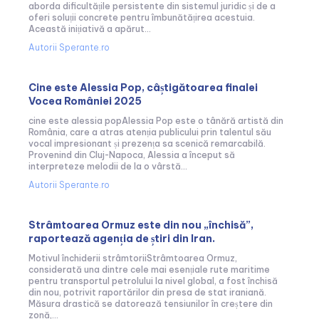
aborda dificultățile persistente din sistemul juridic și de a
oferi soluții concrete pentru îmbunătățirea acestuia.
Această inițiativă a apărut...
Autorii Sperante.ro
Cine este Alessia Pop, câștigătoarea finalei
Vocea României 2025
cine este alessia popAlessia Pop este o tânără artistă din
România, care a atras atenția publicului prin talentul său
vocal impresionant și prezența sa scenică remarcabilă.
Provenind din Cluj-Napoca, Alessia a început să
interpreteze melodii de la o vârstă...
Autorii Sperante.ro
Strâmtoarea Ormuz este din nou „închisă”,
raportează agenția de știri din Iran.
Motivul închiderii strâmtoriiStrâmtoarea Ormuz,
considerată una dintre cele mai esențiale rute maritime
pentru transportul petrolului la nivel global, a fost închisă
din nou, potrivit raportărilor din presa de stat iraniană.
Măsura drastică se datorează tensiunilor în creștere din
zonă,...