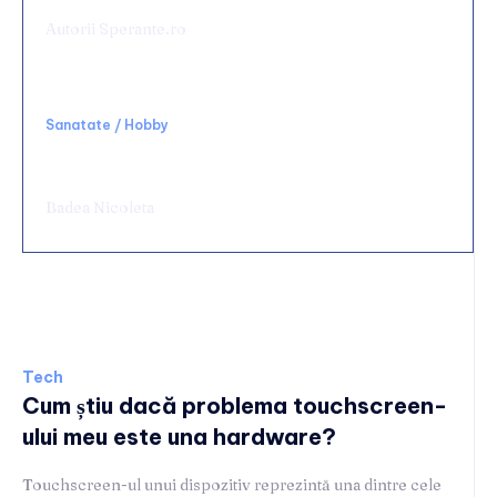
Autorii Sperante.ro
Sanatate / Hobby
Chirurgie de urgență digestivă: ce spital alegi
și ce condiții să cauți
Badea Nicoleta
Tech
Tech
Cum știu dacă problema touchscreen-
ului meu este una hardware?
Touchscreen-ul unui dispozitiv reprezintă una dintre cele