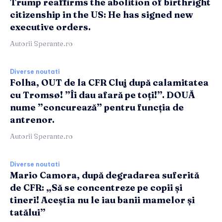
Trump reaffirms the abolition of birthright
citizenship in the US: He has signed new
executive orders.
Autorii Sperante.ro
Diverse noutati
Folha, OUT de la CFR Cluj după calamitatea
cu Tromsø! ”Îi dau afară pe toți!”. DOUĂ
nume ”concurează” pentru funcția de
antrenor.
Autorii Sperante.ro
Diverse noutati
Mario Camora, după degradarea suferită
de CFR: „Să se concentreze pe copii și
tineri! Aceștia nu le iau banii mamelor și
tatălui”