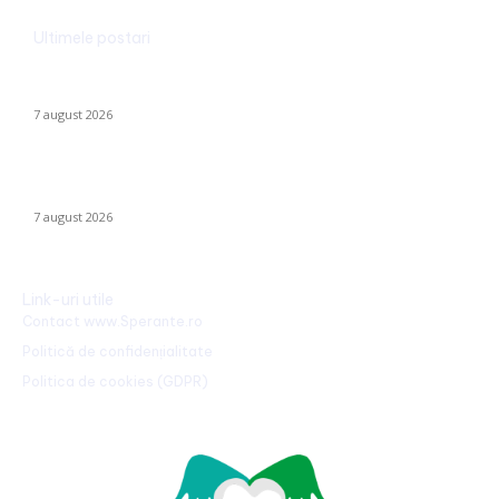
Ultimele postari
Alertă în baza aeriană de pe care se lansează avioanele F-16
pentru interceptarea dronelor rusești. Exercițiu al piloților F-16.
7 august 2026
Identitatea individului care a „realizat” o declarație de iubire pe
o stâncă de pe Transfăgărășan a fost făcută publică…
7 august 2026
Link-uri utile
Contact www.Sperante.ro
Politică de confidențialitate
Politica de cookies (GDPR)