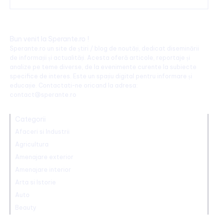
Bun venit la Sperante.ro !
Sperante.ro un site de știri / blog de noutăți, dedicat diseminării
de informații și actualități. Acesta oferă articole, reportaje și
analize pe teme diverse, de la evenimente curente la subiecte
specifice de interes. Este un spațiu digital pentru informare și
educație. Contactati-ne oricand la adresa:
contact@sperante.ro
Categorii
Afaceri si Industrii
Agricultura
Amenajare exterior
Amenajare interior
Arta si Istorie
Auto
Beauty