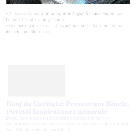
- Ai nevoie de transport aeroport in Anglia? Încearcă
Airport Taxi
London
. Calitate la prețul corect.
- Companie specializata in tranzactionarea de
Criptomonede
si
infrastructura blockchain.
Blog de Caritate: Promovam Binele,
Povesti Inspiratoare generale
Blogul nostru este un loc unde ne conectam cu inimi
generoase si ne unim eforturile pentru a construi un viitor mai
bun. Afla ultimele stiri caritabile!