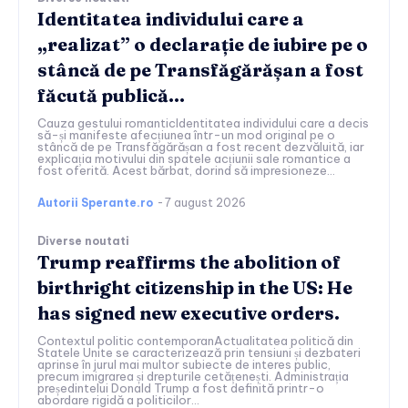
Identitatea individului care a
„realizat” o declarație de iubire pe o
stâncă de pe Transfăgărășan a fost
făcută publică…
Cauza gestului romanticIdentitatea individului care a decis
să-și manifeste afecțiunea într-un mod original pe o
stâncă de pe Transfăgărășan a fost recent dezvăluită, iar
explicația motivului din spatele acțiunii sale romantice a
fost oferită. Acest bărbat, dorind să impresioneze...
Autorii Sperante.ro
-
7 august 2026
Diverse noutati
Trump reaffirms the abolition of
birthright citizenship in the US: He
has signed new executive orders.
Contextul politic contemporanActualitatea politică din
Statele Unite se caracterizează prin tensiuni și dezbateri
aprinse în jurul mai multor subiecte de interes public,
precum imigrarea și drepturile cetățenești. Administrația
președintelui Donald Trump a fost definită printr-o
abordare rigidă a politicilor...