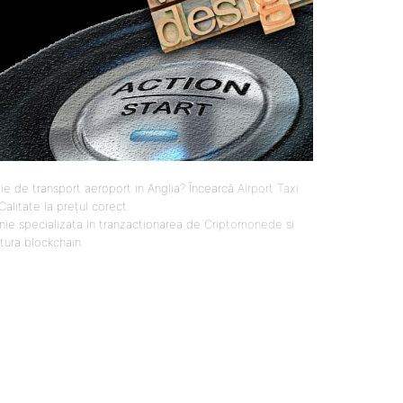
ie de transport aeroport in Anglia? Încearcă
Airport Taxi
 Calitate la prețul corect.
ie specializata in tranzactionarea de
Criptomonede
si
ctura blockchain.