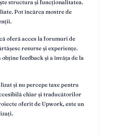
te structura și funcționalitatea.
taliate. Pot încărca mostre de
nții.
 că oferă acces la forumuri de
ărtășesc resurse și experiențe.
 obține feedback și a învăța de la
lizat și nu percepe taxe pentru
ccesibilă chiar și traducătorilor
roiecte oferit de Upwork, este un
izați.