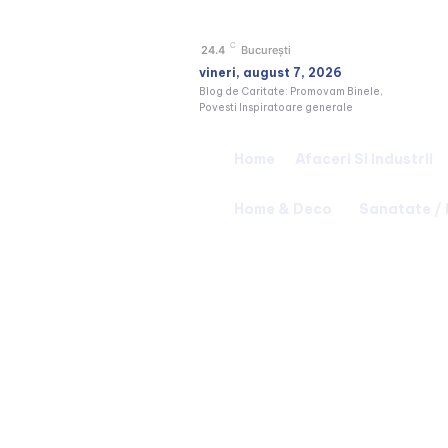
C
24.4
București
vineri, august 7, 2026
Blog de Caritate: Promovam Binele,
Povesti Inspiratoare generale
Home
Afaceri Si Industrii
Home & Deco
Sanatate /