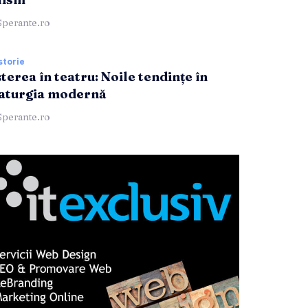
Sperante.ro
storie
terea în teatru: Noile tendințe în
aturgia modernă
Sperante.ro