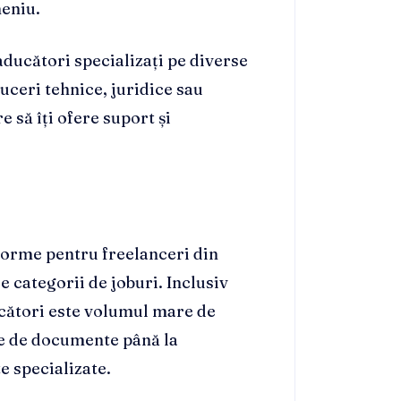
meniu.
aducători specializați pe diverse
duceri tehnice, juridice sau
e să îți ofere suport și
forme pentru freelanceri din
 categorii de joburi. Inclusiv
ucători este volumul mare de
le de documente până la
e specializate.