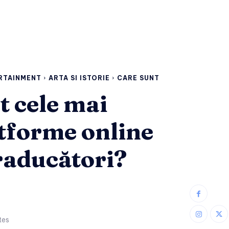
ERTAINMENT
ARTA SI ISTORIE
CARE SUNT
t cele mai
tforme online
raducători?
tes