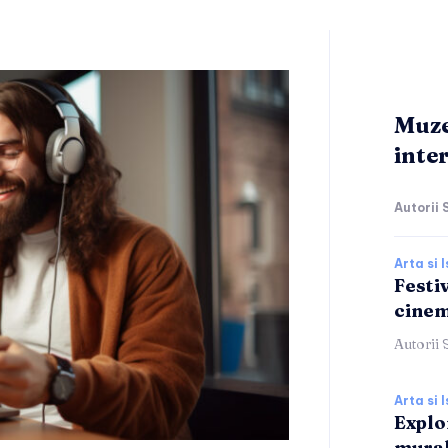
Muze
inte
Autorii 
Arta si I
Festiv
cinem
Autorii 
Arta si I
Explor
mura