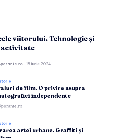
ele viitorului. Tehnologie și
ractivitate
Sperante.ro
-
18 iunie 2024
storie
aluri de film. O privire asupra
atografiei independente
Sperante.ro
storie
area artei urbane. Graffiti și
lism