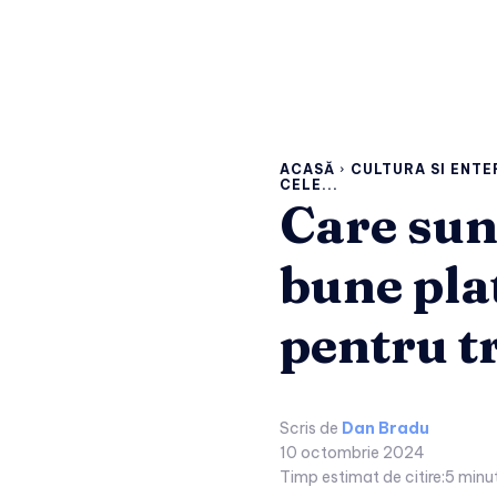
ACASĂ
CULTURA SI ENT
CELE...
Care sun
bune pla
pentru t
Scris de
Dan Bradu
10 octombrie 2024
Timp estimat de citire:
5
minu