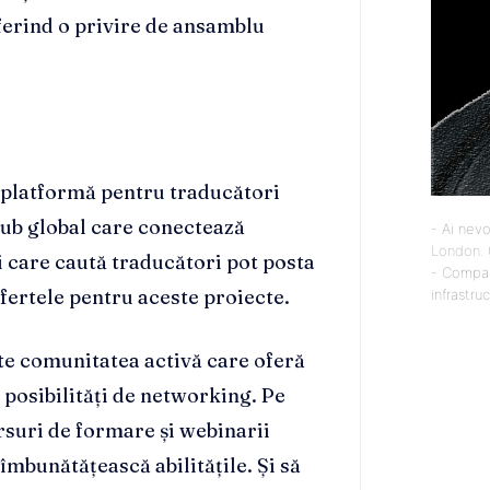
ferind o privire de ansamblu
 platformă pentru traducători
hub global care conectează
- Ai nevo
London
.
ei care caută traducători pot posta
- Compan
ofertele pentru aceste proiecte.
infrastru
te comunitatea activă care oferă
 posibilități de networking. Pe
rsuri de formare și webinarii
îmbunătățească abilitățile. Și să