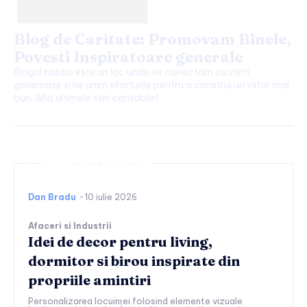
Blog de Caritate: Promovam Binele,
Povesti Inspiratoare generale
Blogul nostru este un loc unde ne conectam cu inimi
generoase si ne unim eforturile pentru a construi un viitor mai
bun. Afla ultimele stiri caritabile!
Continuați lectura
Dan Bradu
-
10 iulie 2026
Afaceri si Industrii
Idei de decor pentru living,
dormitor si birou inspirate din
propriile amintiri
Personalizarea locuinței folosind elemente vizuale