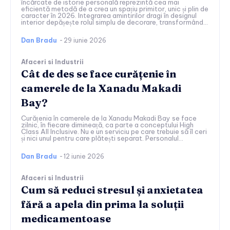
încărcate de istorie personală reprezintă cea mai
eficientă metodă de a crea un spațiu primitor, unic și plin de
caracter în 2026. Integrarea amintirilor dragi în designul
interior depășește rolul simplu de decorare, transformând...
Dan Bradu
-
29 iunie 2026
Afaceri si Industrii
Cât de des se face curățenie în
camerele de la Xanadu Makadi
Bay?
Curățenia în camerele de la Xanadu Makadi Bay se face
zilnic, în fiecare dimineață, ca parte a conceptului High
Class All Inclusive. Nu e un serviciu pe care trebuie să îl ceri
și nici unul pentru care plătești separat. Personalul...
Dan Bradu
-
12 iunie 2026
Afaceri si Industrii
Cum să reduci stresul și anxietatea
fără a apela din prima la soluții
medicamentoase