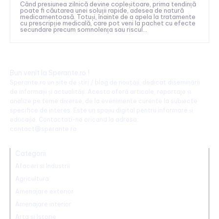
Când presiunea zilnică devine copleșitoare, prima tendință
poate fi căutarea unei soluții rapide, adesea de natură
medicamentoasă. Totuși, înainte de a apela la tratamente
cu prescripție medicală, care pot veni la pachet cu efecte
secundare precum somnolența sau riscul...
Bun venit la Sperante.ro !
Sperante.ro un site de știri / blog de noutăți, dedicat diseminării
de informații și actualități. Acesta oferă articole, reportaje și
analize pe teme diverse, de la evenimente curente la subiecte
specifice de interes. Este un spațiu digital pentru informare și
educație. Contactati-ne oricand la adresa:
contact@sperante.ro
Categorii
Afaceri si Industrii
Agricultura
Amenajare exterior
Amenajare interior
Arta si Istorie