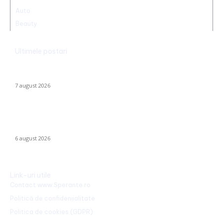
Auto
Beauty
Ultimele postari
Trump reaffirms the abolition of birthright citizenship in the US:
He has signed new executive orders.
7 august 2026
Folha, OUT de la CFR Cluj după calamitatea cu Tromsø! ”Îi dau
afară pe toți!”. DOUĂ nume ”concurează” pentru funcția de
antrenor.
6 august 2026
Link-uri utile
Contact www.Sperante.ro
Politică de confidențialitate
Politica de cookies (GDPR)