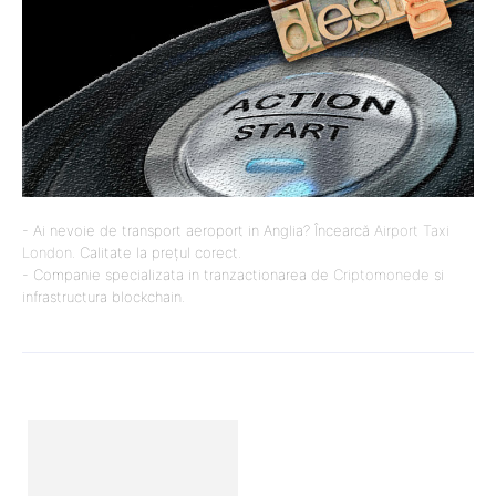
- Ai nevoie de transport aeroport in Anglia? Încearcă
Airport Taxi
London
. Calitate la prețul corect.
- Companie specializata in tranzactionarea de
Criptomonede
si
infrastructura blockchain.