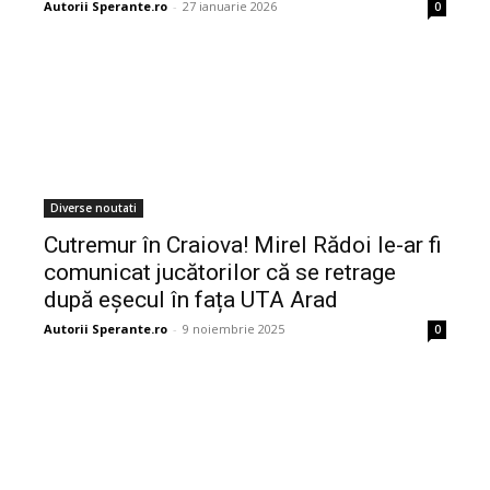
Autorii Sperante.ro
-
27 ianuarie 2026
0
Diverse noutati
Cutremur în Craiova! Mirel Rădoi le-ar fi
comunicat jucătorilor că se retrage
după eșecul în fața UTA Arad
Autorii Sperante.ro
-
9 noiembrie 2025
0