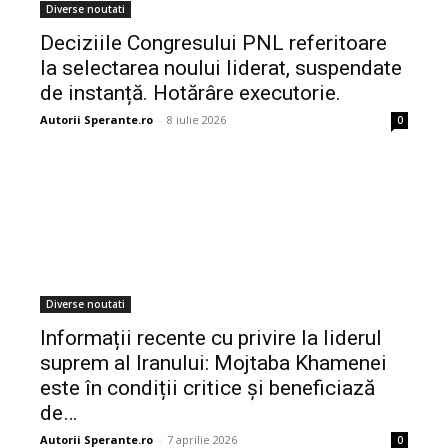
Diverse noutati
Deciziile Congresului PNL referitoare
la selectarea noului liderat, suspendate
de instanță. Hotărâre executorie.
Autorii Sperante.ro
-
8 iulie 2026
0
Diverse noutati
Informații recente cu privire la liderul
suprem al Iranului: Mojtaba Khamenei
este în condiții critice și beneficiază
de…
Autorii Sperante.ro
-
7 aprilie 2026
0