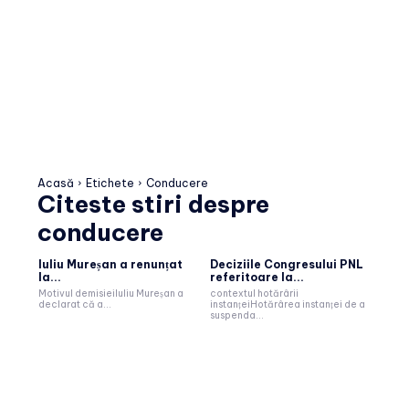
Acasă
Etichete
Conducere
Citeste stiri despre
conducere
Iuliu Mureșan a renunțat
Deciziile Congresului PNL
la...
referitoare la...
Motivul demisieiIuliu Mureșan a
contextul hotărârii
declarat că a...
instanțeiHotărârea instanței de a
suspenda...