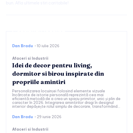
bun. Afla ultimele stiri caritabile!
Continuați lectura
Dan Bradu
-
10 iulie 2026
Afaceri si Industrii
Idei de decor pentru living,
dormitor si birou inspirate din
propriile amintiri
Personalizarea locuinței folosind elemente vizuale
încărcate de istorie personală reprezintă cea mai
eficientă metodă de a crea un spațiu primitor, unic și plin de
caracter în 2026. Integrarea amintirilor dragi în designul
interior depășește rolul simplu de decorare, transformând...
Dan Bradu
-
29 iunie 2026
Afaceri si Industrii