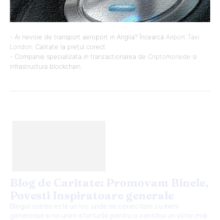
- Ai nevoie de transport aeroport in Anglia? Încearcă
Airport Taxi
London
. Calitate la prețul corect.
- Companie specializata in tranzactionarea de
Criptomonede
si
infrastructura blockchain.
Blog de Caritate: Promovam Binele,
Povesti Inspiratoare generale
Blogul nostru este un loc unde ne conectam cu inimi
generoase si ne unim eforturile pentru a construi un viitor mai