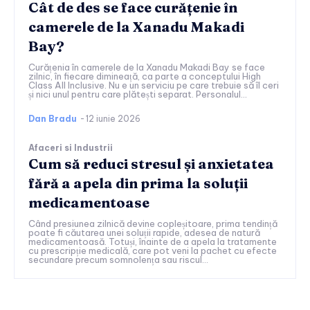
Cât de des se face curățenie în
camerele de la Xanadu Makadi
Bay?
Curățenia în camerele de la Xanadu Makadi Bay se face
zilnic, în fiecare dimineață, ca parte a conceptului High
Class All Inclusive. Nu e un serviciu pe care trebuie să îl ceri
și nici unul pentru care plătești separat. Personalul...
Dan Bradu
-
12 iunie 2026
Afaceri si Industrii
Cum să reduci stresul și anxietatea
fără a apela din prima la soluții
medicamentoase
Când presiunea zilnică devine copleșitoare, prima tendință
poate fi căutarea unei soluții rapide, adesea de natură
medicamentoasă. Totuși, înainte de a apela la tratamente
cu prescripție medicală, care pot veni la pachet cu efecte
secundare precum somnolența sau riscul...