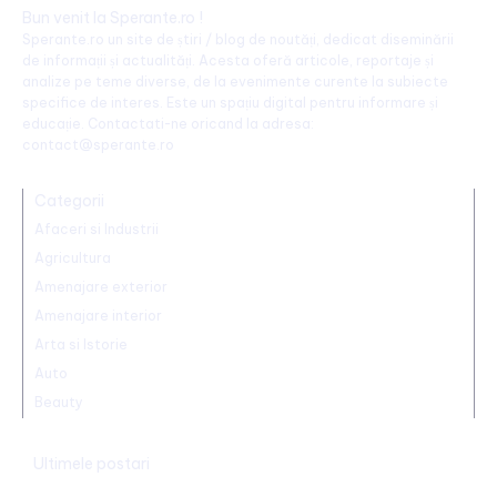
Bun venit la Sperante.ro !
Sperante.ro un site de știri / blog de noutăți, dedicat diseminării
de informații și actualități. Acesta oferă articole, reportaje și
analize pe teme diverse, de la evenimente curente la subiecte
specifice de interes. Este un spațiu digital pentru informare și
educație. Contactati-ne oricand la adresa:
contact@sperante.ro
Categorii
Afaceri si Industrii
Agricultura
Amenajare exterior
Amenajare interior
Arta si Istorie
Auto
Beauty
Ultimele postari