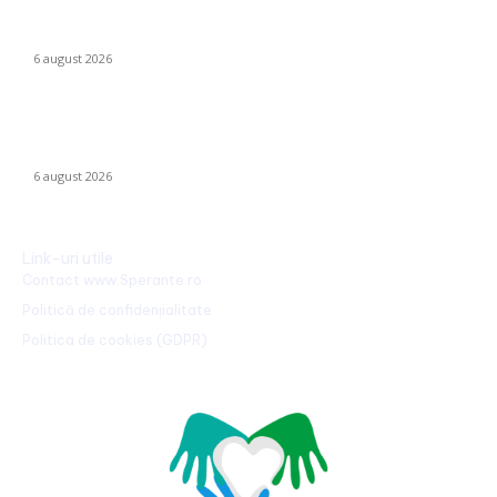
Mario Camora, după degradarea suferită de CFR: „Să se
concentreze pe copii și tineri! Aceștia nu le iau banii mamelor și
tatălui”
6 august 2026
România declanșează proiectul pentru energia eoliană
offshore: Executivul sugerează șase regiuni maritime cu o
capacitate de peste 11 GW
6 august 2026
Link-uri utile
Contact www.Sperante.ro
Politică de confidențialitate
Politica de cookies (GDPR)