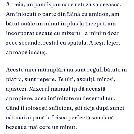
A treia, un pandișpan care refuza să crească.
Am înlocuit o parte din făină cu amidon, am
bătut ouăle un minut în plus la început, am
încorporat uscate cu mixerul la minim doar
zece secunde, restul cu spatula. A ieșit lejer,
aproape jucăuș.
Aceste mici întâmplări nu sunt reguli bătute în
piatră, sunt repere. Te uiți, asculți, miroși,
ajustezi. Mixerul manual îți dă această
apropiere, acea intimitate cu desertul tău.
Când îl folosești suficient, știi deja după sunet
cât mai ai până la frișca perfectă sau dacă
bezeaua mai cere un minut.