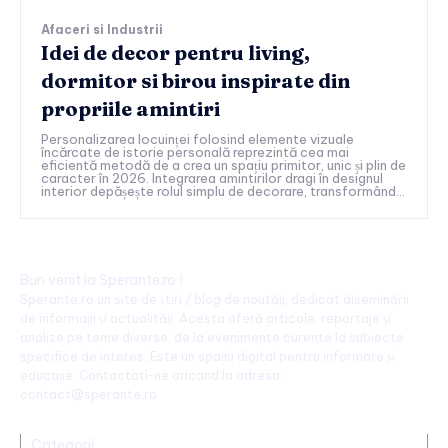
Afaceri si Industrii
Idei de decor pentru living,
dormitor si birou inspirate din
propriile amintiri
Personalizarea locuinței folosind elemente vizuale
încărcate de istorie personală reprezintă cea mai
eficientă metodă de a crea un spațiu primitor, unic și plin de
caracter în 2026. Integrarea amintirilor dragi în designul
interior depășește rolul simplu de decorare, transformând...
Bun venit la Sperante.ro !
Sperante.ro un site de știri / blog de noutăți, dedicat diseminării
de informații și actualități. Acesta oferă articole, reportaje și
analize pe teme diverse, de la evenimente curente la subiecte
specifice de interes. Este un spațiu digital pentru informare și
educație. Contactati-ne oricand la adresa:
contact@sperante.ro
Categorii