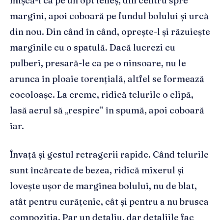
mișcă-l ca pe un opt leneș, din centru spre
margini, apoi coboară pe fundul bolului și urcă
din nou. Din când în când, oprește-l și răzuiește
marginile cu o spatulă. Dacă lucrezi cu
pulberi, presară-le ca pe o ninsoare, nu le
arunca în ploaie torențială, altfel se formează
cocoloașe. La creme, ridică telurile o clipă,
lasă aerul să „respire” în spumă, apoi coboară
iar.
Învață și gestul retragerii rapide. Când telurile
sunt încărcate de bezea, ridică mixerul și
lovește ușor de marginea bolului, nu de blat,
atât pentru curățenie, cât și pentru a nu brusca
compoziția. Par un detaliu, dar detaliile fac