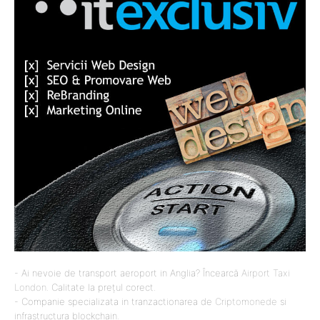
- Ai nevoie de transport aeroport in Anglia? Încearcă
Airport Taxi
London
. Calitate la prețul corect.
- Companie specializata in tranzactionarea de
Criptomonede
si
infrastructura blockchain.