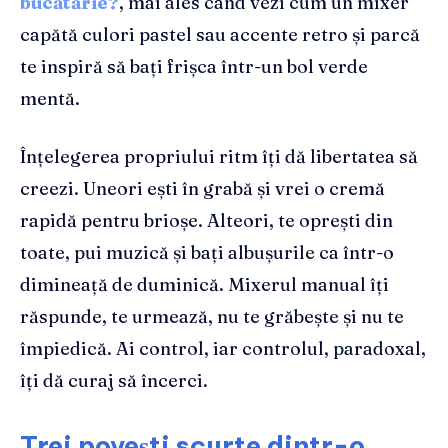
bucătărie?
, mai ales când vezi cum un mixer
capătă culori pastel sau accente retro și parcă
te inspiră să bați frișca într-un bol verde
mentă.
Înțelegerea propriului ritm îți dă libertatea să
creezi. Uneori ești în grabă și vrei o cremă
rapidă pentru brioșe. Alteori, te oprești din
toate, pui muzică și bați albușurile ca într-o
dimineață de duminică. Mixerul manual îți
răspunde, te urmează, nu te grăbește și nu te
împiedică. Ai control, iar controlul, paradoxal,
îți dă curaj să încerci.
Trei povești scurte dintr-o