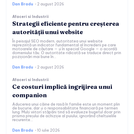
Dan Bradu
-
2 august 2026
Afaceri si Industrii
Strategii eficiente pentru creșterea
autorității unui website
În peisajul SEO modern, autoritatea unui website
reprezintă un indicator fundamental al încrederii pe care
motoarele de căutare — și în special Google — o acordă
domeniului tău. O autoritate ridicată se traduce direct prin
poziționări mai bune în...
Dan Bradu
-
2 august 2026
Afaceri si Industrii
Ce costuri implică îngrijirea unui
companion
Aducerea unui câine de rasă în familie este un moment plin
de bucurie, dar și o responsabilitate financiară pe termen
lung. Mulți viitori stăpâni tind să evalueze bugetul doar prin
prisma prețului de achiziție al puiului, ignorând cheltuielile
recurente...
Dan Bradu
-
10 iulie 2026