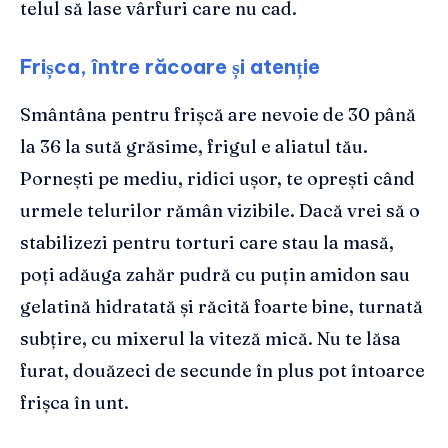
telul să lase vârfuri care nu cad.
Frișca, între răcoare și atenție
Smântâna pentru frișcă are nevoie de 30 până
la 36 la sută grăsime, frigul e aliatul tău.
Pornești pe mediu, ridici ușor, te oprești când
urmele telurilor rămân vizibile. Dacă vrei să o
stabilizezi pentru torturi care stau la masă,
poți adăuga zahăr pudră cu puțin amidon sau
gelatină hidratată și răcită foarte bine, turnată
subțire, cu mixerul la viteză mică. Nu te lăsa
furat, douăzeci de secunde în plus pot întoarce
frișca în unt.