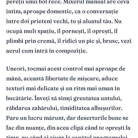
pereții unui bol rece. Mixerul manual are ceva
intim, aproape domestic, ca o conversație
între doi prieteni vechi, tu și aluatul tău. Nu
ocupă mult spațiu, îl pornești, îl oprești, îl
plimbi prin cremă, îl ridici un pic și, brusc, vezi
aerul cum intră în compoziție.
Uneori, tocmai acest control mai aproape de
mână, această libertate de mișcare, aduce
texturi mai delicate și un ritm mai uman în
bucătărie. Înveți să simți greutatea untului,
răbdarea zahărului, timiditatea albușurilor.
Pare un lucru mărunt, dar deserturile bune se
fac din nuanțe, din acea clipă când te oprești la
timp, nu când ai ajuns la capătul programului