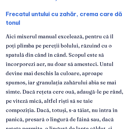
Frecatul untului cu zahăr, crema care dă
tonul
Aici mixerul manual excelează, pentru că îl
poți plimba pe pereții bolului, răzuind cu o
spatulă din când în când. Scopul este să
încorporezi aer, nu doar să amesteci. Untul
devine mai deschis la culoare, aproape
spumos, iar granulația zahărului abia se mai
simte. Dacă rețeta cere ouă, adaugă-le pe rând,
pe viteză mică, altfel riști să se taie
compoziția. Dacă, totuși, s-a tăiat, nu intra în
panică, presară o lingură de făină sau, dacă
rețeta permite, o lingură de lapte călduț, și