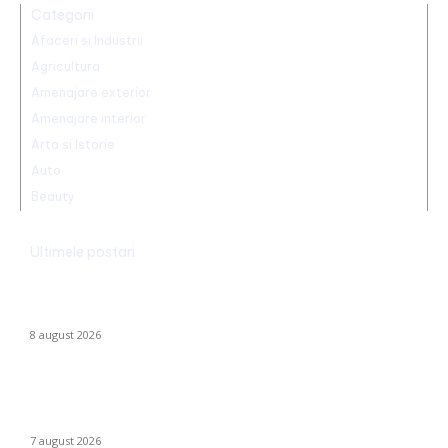
Categorii
Afaceri si Industrii
Agricultura
Amenajare exterior
Amenajare interior
Arta si Istorie
Auto
Beauty
Ultimele postari
Dunărea rămâne la Cernavodă la aceeași valoare ca pe 3
august; în Ungaria, debitul a urcat cu 6 centimetri în ultimele 3
zile la...
8 august 2026
Nicușor Dan, în urma hotărârii Moody’s: „Ratingul României
păstrat grație contribuțiilor instituțiilor, populației și sectorului
privat”
7 august 2026