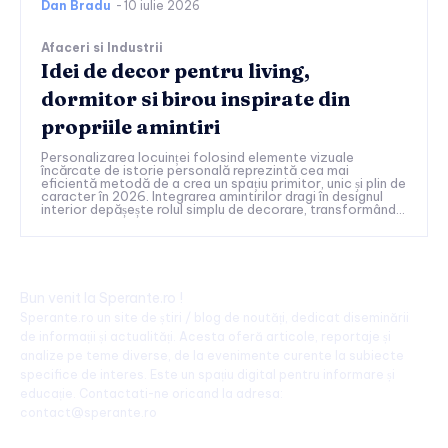
Dan Bradu
-
10 iulie 2026
Afaceri si Industrii
Idei de decor pentru living,
dormitor si birou inspirate din
propriile amintiri
Personalizarea locuinței folosind elemente vizuale
încărcate de istorie personală reprezintă cea mai
eficientă metodă de a crea un spațiu primitor, unic și plin de
caracter în 2026. Integrarea amintirilor dragi în designul
interior depășește rolul simplu de decorare, transformând...
Bun venit la Sperante.ro !
Sperante.ro un site de știri / blog de noutăți, dedicat diseminării
de informații și actualități. Acesta oferă articole, reportaje și
analize pe teme diverse, de la evenimente curente la subiecte
specifice de interes. Este un spațiu digital pentru informare și
educație. Contactati-ne oricand la adresa:
contact@sperante.ro