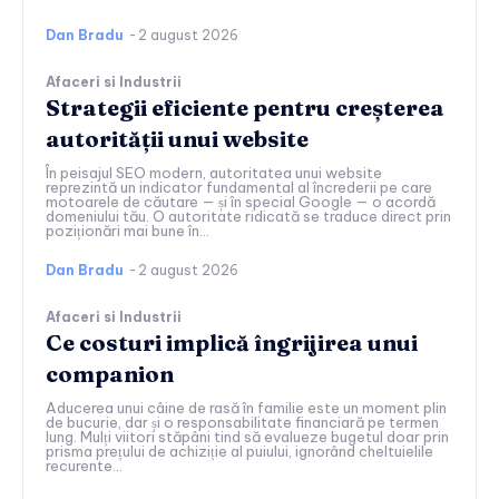
Dan Bradu
-
2 august 2026
Afaceri si Industrii
Strategii eficiente pentru creșterea
autorității unui website
În peisajul SEO modern, autoritatea unui website
reprezintă un indicator fundamental al încrederii pe care
motoarele de căutare — și în special Google — o acordă
domeniului tău. O autoritate ridicată se traduce direct prin
poziționări mai bune în...
Dan Bradu
-
2 august 2026
Afaceri si Industrii
Ce costuri implică îngrijirea unui
companion
Aducerea unui câine de rasă în familie este un moment plin
de bucurie, dar și o responsabilitate financiară pe termen
lung. Mulți viitori stăpâni tind să evalueze bugetul doar prin
prisma prețului de achiziție al puiului, ignorând cheltuielile
recurente...