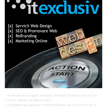
- Ai nevoie de transport aeroport in Anglia? Încearcă
Airport Taxi
London
. Calitate la prețul corect.
- Companie specializata in tranzactionarea de
Criptomonede
si