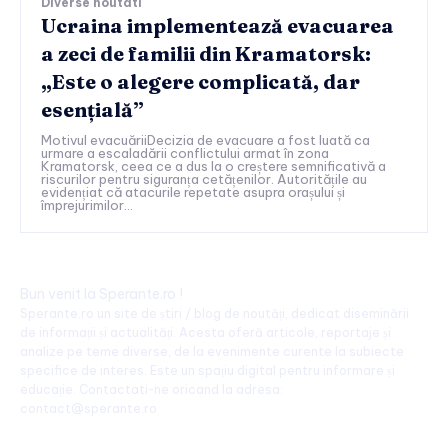
Diverse noutati
Ucraina implementează evacuarea
a zeci de familii din Kramatorsk:
„Este o alegere complicată, dar
esențială”
Motivul evacuăriiDecizia de evacuare a fost luată ca
urmare a escaladării conflictului armat în zona
Kramatorsk, ceea ce a dus la o creștere semnificativă a
riscurilor pentru siguranța cetățenilor. Autoritățile au
evidențiat că atacurile repetate asupra orașului și
împrejurimilor...
Bun venit la Sperante.ro !
Sperante.ro un site de știri / blog de noutăți, dedicat diseminării
de informații și actualități. Acesta oferă articole, reportaje și
analize pe teme diverse, de la evenimente curente la subiecte
specifice de interes. Este un spațiu digital pentru informare și
educație. Contactati-ne oricand la adresa:
contact@sperante.ro