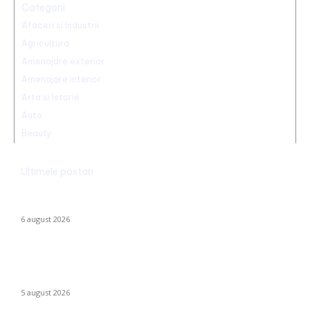
Categorii
Afaceri si Industrii
Agricultura
Amenajare exterior
Amenajare interior
Arta si Istorie
Auto
Beauty
Ultimele postari
Marian Voinea, antreprenorul reținut în scandalul mitei din
sectorul armamentului, legături cu ‘Ndrangheta
6 august 2026
Infiltrație fără precedent în Europa: o dronă rusă utilizată în
Ucraina, încărcată cu explozibil Semtex, a ajuns pe aeroportul
din Leipzig, Germania
5 august 2026