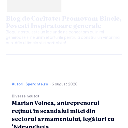
Blog de Caritate: Promovam Binele,
Povesti Inspiratoare generale
Blogul nostru este un loc unde ne conectam cu inimi
generoase si ne unim eforturile pentru a construi un viitor mai
bun. Afla ultimele stiri caritabile!
Continuați lectura
Autorii Sperante.ro
-
6 august 2026
Diverse noutati
Marian Voinea, antreprenorul
reținut în scandalul mitei din
sectorul armamentului, legături cu
‘Ndrangheta