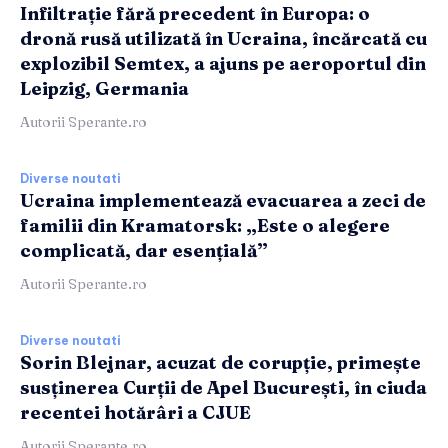
Infiltrație fără precedent în Europa: o
dronă rusă utilizată în Ucraina, încărcată cu
explozibil Semtex, a ajuns pe aeroportul din
Leipzig, Germania
Autorii Sperante.ro
Diverse noutati
Ucraina implementează evacuarea a zeci de
familii din Kramatorsk: „Este o alegere
complicată, dar esențială”
Autorii Sperante.ro
Diverse noutati
Sorin Blejnar, acuzat de corupție, primește
susținerea Curții de Apel București, în ciuda
recentei hotărâri a CJUE
Autorii Sperante.ro