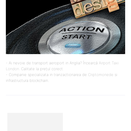
- Ai nevoie de transport aeroport in Anglia? Încearcă
Airport Taxi
London
. Calitate la prețul corect.
- Companie specializata in tranzactionarea de
Criptomonede
si
infrastructura blockchain.