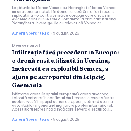
Legăturile lui Marian Voinea cu 'NdranghetaMarian Voinea,
un antreprenor notabil în domeniul apărării, a fost recent
implicat într-o controversă de corupție care a scos în
evidență conexiunile sale cu organizația criminală italiană
'Ndrangheta. Investigațiile au relevat că Voinea ar...
Autorii Sperante.ro
-
5 august 2026
Diverse noutati
Infiltrație fără precedent în Europa:
o dronă rusă utilizată în Ucraina,
încărcată cu explozibil Semtex, a
ajuns pe aeroportul din Leipzig,
Germania
Infiltrarea dronei în spațiul europeanO dronă rusească,
folosită anterior în conflictul din Ucraina, a reușit să intre
neobservată în spațiul aerian european, stârnind atenția
autorităților și generând îngrijorare pe plan internațional.
Acest lucru reprezintă o încălcare severă a securității...
Autorii Sperante.ro
-
5 august 2026