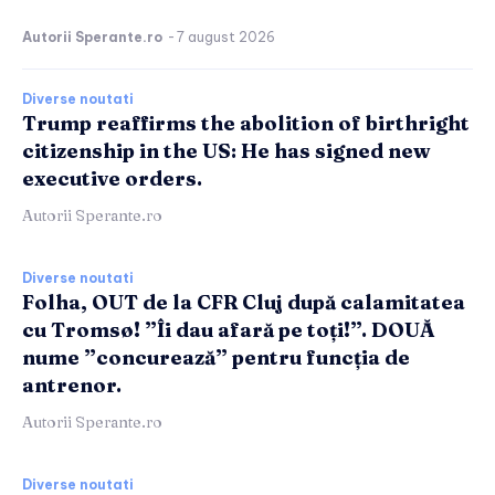
Autorii Sperante.ro
-
7 august 2026
Diverse noutati
Trump reaffirms the abolition of birthright
citizenship in the US: He has signed new
executive orders.
Autorii Sperante.ro
Diverse noutati
Folha, OUT de la CFR Cluj după calamitatea
cu Tromsø! ”Îi dau afară pe toți!”. DOUĂ
nume ”concurează” pentru funcția de
antrenor.
Autorii Sperante.ro
Diverse noutati