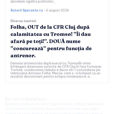
abordare rigidă a politicilor...
Autorii Sperante.ro
-
6 august 2026
Diverse noutati
Folha, OUT de la CFR Cluj după
calamitatea cu Tromsø! ”Îi dau
afară pe toți!”. DOUĂ nume
”concurează” pentru funcția de
antrenor.
Demisia antrenorului după eșecul cu TromsøÎn urma
înfrângerii dureroase suferite de CFR Cluj în fața formației
Tromsø, conducerea clubului a decis să-l concedieze pe
tehnicianul Antonio Folha. Meciul, care s-a încheiat cu un
rezultat dezonorant pentru echipa românească, a...
Bun venit la Sperante.ro !
Sperante.ro un site de știri / blog de noutăți, dedicat diseminării
de informații și actualități. Acesta oferă articole, reportaje și
analize pe teme diverse, de la evenimente curente la subiecte