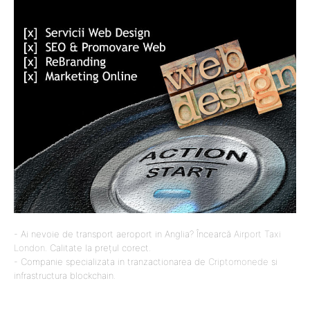
- Ai nevoie de transport aeroport in Anglia? Încearcă
Airport Taxi
London
. Calitate la prețul corect.
- Companie specializata in tranzactionarea de
Criptomonede
si
infrastructura blockchain.