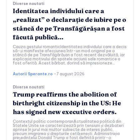
Diverse noutati
Identitatea individului care a
„realizat” o declarație de iubire pe o
stâncă de pe Transfăgărășan a fost
făcută publică…
Cauza gestului romanticIdentitatea individului care a decis
să-și manifeste afecțiunea într-un mod original pe o
stâncă de pe Transfăgărășan a fost recent dezvăluită, iar
explicația motivului din spatele acțiunii sale romantice a
fost oferită. Acest bărbat, dorind să impresioneze...
Autorii Sperante.ro
-
7 august 2026
Diverse noutati
Trump reaffirms the abolition of
birthright citizenship in the US: He
has signed new executive orders.
Contextul politic contemporanActualitatea politică din
Statele Unite se caracterizează prin tensiuni și dezbateri
aprinse în jurul mai multor subiecte de interes public,
precum imigrarea și drepturile cetățenești. Administrația
președintelui Donald Trump a fost definită printr-o