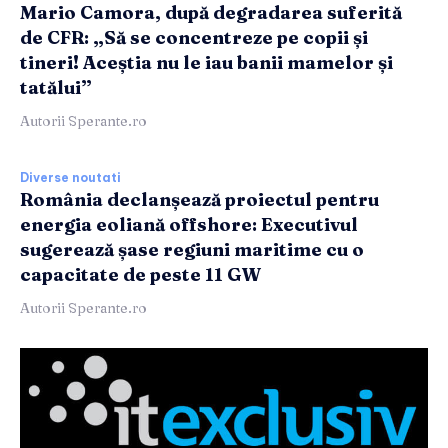
Mario Camora, după degradarea suferită
de CFR: „Să se concentreze pe copii și
tineri! Aceștia nu le iau banii mamelor și
tatălui”
Autorii Sperante.ro
Diverse noutati
România declanșează proiectul pentru
energia eoliană offshore: Executivul
sugerează șase regiuni maritime cu o
capacitate de peste 11 GW
Autorii Sperante.ro