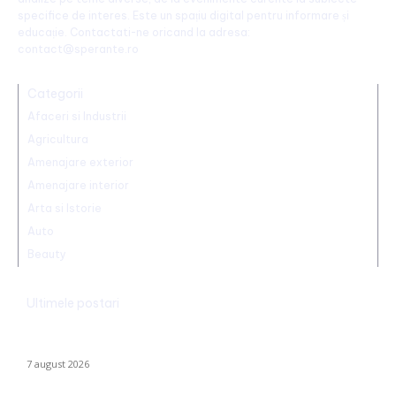
specifice de interes. Este un spațiu digital pentru informare și
educație. Contactati-ne oricand la adresa:
contact@sperante.ro
Categorii
Afaceri si Industrii
Agricultura
Amenajare exterior
Amenajare interior
Arta si Istorie
Auto
Beauty
Ultimele postari
Identitatea individului care a „realizat” o declarație de iubire pe
o stâncă de pe Transfăgărășan a fost făcută publică…
7 august 2026