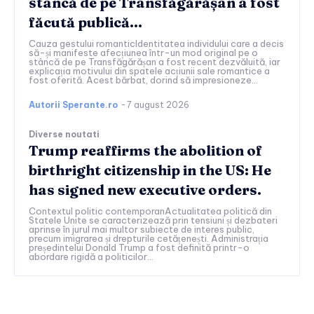
stâncă de pe Transfăgărășan a fost
făcută publică…
Cauza gestului romanticIdentitatea individului care a decis
să-și manifeste afecțiunea într-un mod original pe o
stâncă de pe Transfăgărășan a fost recent dezvăluită, iar
explicația motivului din spatele acțiunii sale romantice a
fost oferită. Acest bărbat, dorind să impresioneze...
Autorii Sperante.ro
-
7 august 2026
Diverse noutati
Trump reaffirms the abolition of
birthright citizenship in the US: He
has signed new executive orders.
Contextul politic contemporanActualitatea politică din
Statele Unite se caracterizează prin tensiuni și dezbateri
aprinse în jurul mai multor subiecte de interes public,
precum imigrarea și drepturile cetățenești. Administrația
președintelui Donald Trump a fost definită printr-o
abordare rigidă a politicilor...