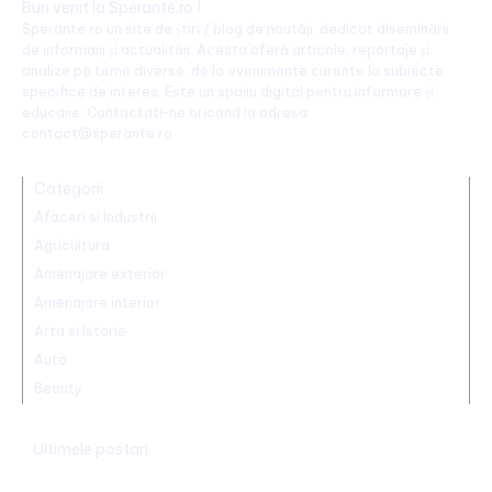
Bun venit la Sperante.ro !
Sperante.ro un site de știri / blog de noutăți, dedicat diseminării
de informații și actualități. Acesta oferă articole, reportaje și
analize pe teme diverse, de la evenimente curente la subiecte
specifice de interes. Este un spațiu digital pentru informare și
educație. Contactati-ne oricand la adresa:
contact@sperante.ro
Categorii
Afaceri si Industrii
Agricultura
Amenajare exterior
Amenajare interior
Arta si Istorie
Auto
Beauty
Ultimele postari
Alertă în baza aeriană de pe care se lansează avioanele F-16