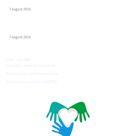
pentru interceptarea dronelor rusești. Exercițiu al piloților F-16.
7 august 2026
Identitatea individului care a „realizat” o declarație de iubire pe
o stâncă de pe Transfăgărășan a fost făcută publică…
7 august 2026
Link-uri utile
Contact www.Sperante.ro
Politică de confidențialitate
Politica de cookies (GDPR)