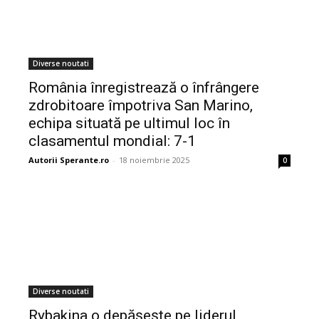
Diverse noutati
România înregistrează o înfrângere
zdrobitoare împotriva San Marino,
echipa situată pe ultimul loc în
clasamentul mondial: 7-1
Autorii Sperante.ro
-
18 noiembrie 2025
0
Diverse noutati
Rybakina o depășește pe liderul