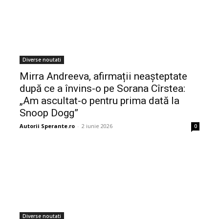
Diverse noutati
Mirra Andreeva, afirmații neașteptate
după ce a învins-o pe Sorana Cîrstea:
„Am ascultat-o pentru prima dată la
Snoop Dogg”
Autorii Sperante.ro
-
2 iunie 2026
0
Diverse noutati