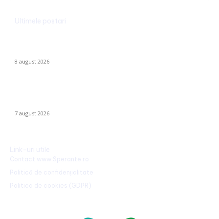
Ultimele postari
Dunărea rămâne la Cernavodă la aceeași valoare ca pe 3
august; în Ungaria, debitul a urcat cu 6 centimetri în ultimele 3
zile la...
8 august 2026
Nicușor Dan, în urma hotărârii Moody’s: „Ratingul României
păstrat grație contribuțiilor instituțiilor, populației și sectorului
privat”
7 august 2026
Link-uri utile
Contact www.Sperante.ro
Politică de confidențialitate
Politica de cookies (GDPR)