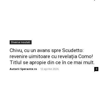
Diverse noutati
Chivu, cu un avans spre Scudetto:
revenire uimitoare cu revelația Como!
Titlul se apropie din ce în ce mai mult.
Autorii Sperante.ro
-
12 aprilie 2026
0