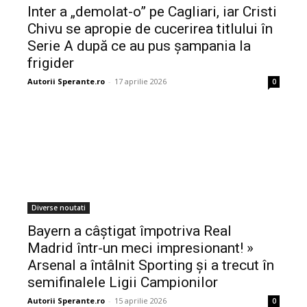
Inter a „demolat-o” pe Cagliari, iar Cristi
Chivu se apropie de cucerirea titlului în
Serie A după ce au pus șampania la
frigider
Autorii Sperante.ro
-
17 aprilie 2026
0
Diverse noutati
Bayern a câștigat împotriva Real
Madrid într-un meci impresionant! »
Arsenal a întâlnit Sporting și a trecut în
semifinalele Ligii Campionilor
Autorii Sperante.ro
-
15 aprilie 2026
0