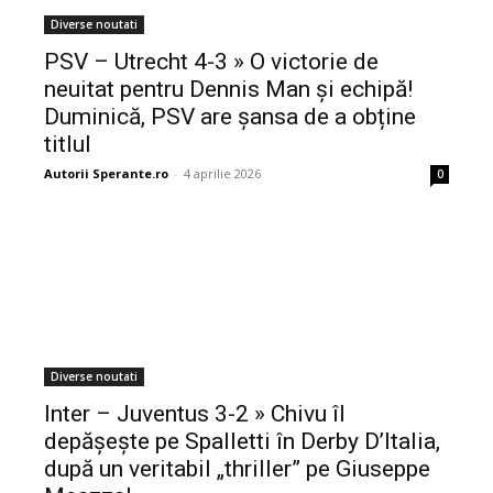
Diverse noutati
PSV – Utrecht 4-3 » O victorie de
neuitat pentru Dennis Man și echipă!
Duminică, PSV are șansa de a obține
titlul
Autorii Sperante.ro
-
4 aprilie 2026
0
Diverse noutati
Inter – Juventus 3-2 » Chivu îl
depășește pe Spalletti în Derby D’Italia,
după un veritabil „thriller” pe Giuseppe