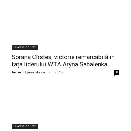
Diverse noutati
Sorana Cîrstea, victorie remarcabilă în
fața liderului WTA Aryna Sabalenka
Autorii Sperante.ro
-
9 mai 2026
0
Diverse noutati