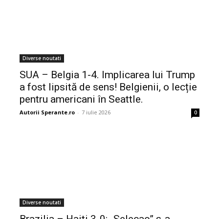
Diverse noutati
SUA – Belgia 1-4. Implicarea lui Trump
a fost lipsită de sens! Belgienii, o lecție
pentru americani în Seattle.
Autorii Sperante.ro
-
7 iulie 2026
0
Diverse noutati
Brazilia – Haiti 3-0: „Selecao” s-a