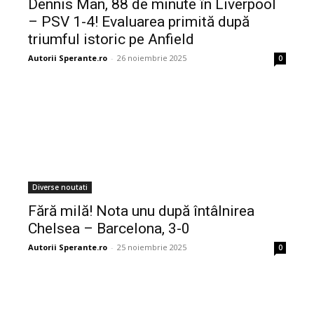
Dennis Man, 88 de minute în Liverpool
– PSV 1-4! Evaluarea primită după
triumful istoric pe Anfield
Autorii Sperante.ro
-
26 noiembrie 2025
0
Diverse noutati
Fără milă! Nota unu după întâlnirea
Chelsea – Barcelona, 3-0
Autorii Sperante.ro
-
25 noiembrie 2025
0