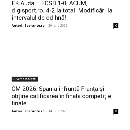
FK Auda – FCSB 1-0, ACUM,
digisport.ro. 4-2 la total! Modificări la
intervalul de odihnă!
Autorii Sperante.ro
-
30 iulie 2026
0
Diverse noutati
CM 2026: Spania înfruntă Franța și
obține calificarea în finala competiției
finale
Autorii Sperante.ro
-
14 iulie 2026
0