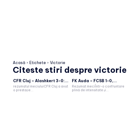
Acasă
Etichete
Victorie
Citeste stiri despre
victorie
CFR Cluj – Alashkert 3-0:...
FK Auda – FCSB 1-0,...
rezumatul meciuluiCFR Cluj a avut
Rezumat meciÎntr-o confruntare
o prestație...
plină de intensitate și...