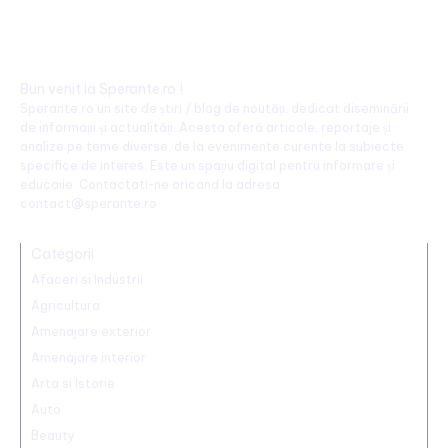
Bun venit la Sperante.ro !
Sperante.ro un site de știri / blog de noutăți, dedicat diseminării
de informații și actualități. Acesta oferă articole, reportaje și
analize pe teme diverse, de la evenimente curente la subiecte
specifice de interes. Este un spațiu digital pentru informare și
educație. Contactati-ne oricand la adresa:
contact@sperante.ro
Categorii
Afaceri si Industrii
Agricultura
Amenajare exterior
Amenajare interior
Arta si Istorie
Auto
Beauty