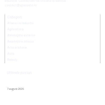
educație. Contactati-ne oricand la adresa:
contact@sperante.ro
Categorii
Afaceri si Industrii
Agricultura
Amenajare exterior
Amenajare interior
Arta si Istorie
Auto
Beauty
Ultimele postari
Trump reaffirms the abolition of birthright citizenship in the US:
He has signed new executive orders.
7 august 2026
Folha, OUT de la CFR Cluj după calamitatea cu Tromsø! ”Îi dau