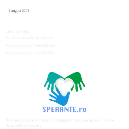
afară pe toți!”. DOUĂ nume ”concurează” pentru funcția de
antrenor.
6 august 2026
Link-uri utile
Contact www.Sperante.ro
Politică de confidențialitate
Politica de cookies (GDPR)
© Acest site este creat si administrat de
Sperante.ro
. Toate
drepturile rezervate.