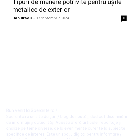
Tipuri de mânere potrivite pentru ușile
metalice de exterior
Dan Bradu
-
17 septembrie 2024
0
Bun venit la Sperante.ro !
Sperante.ro un site de știri / blog de noutăți, dedicat diseminării
de informații și actualități. Acesta oferă articole, reportaje și
analize pe teme diverse, de la evenimente curente la subiecte
specifice de interes. Este un spațiu digital pentru informare și