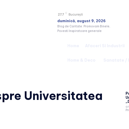
C
27.7
București
duminică, august 9, 2026
Blog de Caritate: Promovam Binele,
Povesti Inspiratoare generale
Home
Afaceri Si Industrii
Home & Deco
Sanatate /
espre
Universitatea
P
U
„D
cr
Pr