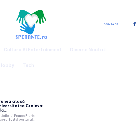
CONTACT
Cultura Si Entertainment
Diverse Noutati
 Hobby
Tech
runea atacă
niversitatea Craiova:
ă...
iticile lui PruneaFlorin
unea, fostul portar al...