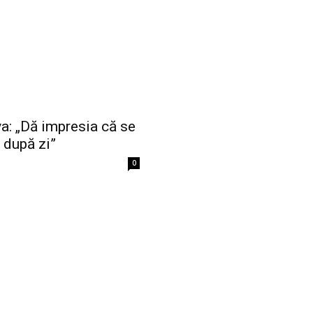
a: „Dă impresia că se
 după zi”
0