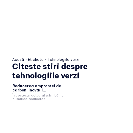
Acasă
Etichete
Tehnologiile verzi
Citeste stiri despre
tehnologiile verzi
Reducerea amprentei de
carbon. Inovații...
În contextul actual al schimbărilor
climatice, reducerea...