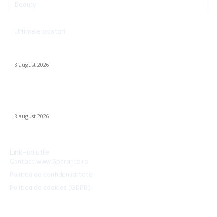
Beauty
Ultimele postari
Radu Miruță: „Am găsit cea mai eficientă metodă de a
neutraliza dronelor rusești. Are succes asigurat”
8 august 2026
Dunărea rămâne la Cernavodă la aceeași valoare ca pe 3
august; în Ungaria, debitul a urcat cu 6 centimetri în ultimele 3
zile la...
8 august 2026
Link-uri utile
Contact www.Sperante.ro
Politică de confidențialitate
Politica de cookies (GDPR)