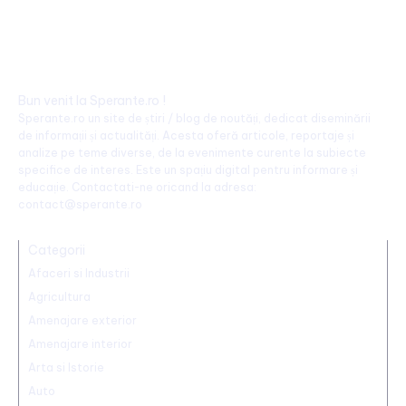
Bun venit la Sperante.ro !
Sperante.ro un site de știri / blog de noutăți, dedicat diseminării
de informații și actualități. Acesta oferă articole, reportaje și
analize pe teme diverse, de la evenimente curente la subiecte
specifice de interes. Este un spațiu digital pentru informare și
educație. Contactati-ne oricand la adresa:
contact@sperante.ro
Categorii
Afaceri si Industrii
Agricultura
Amenajare exterior
Amenajare interior
Arta si Istorie
Auto