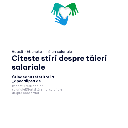
Acasă
Etichete
Tăieri salariale
Citeste stiri despre
tăieri
salariale
Grindeanu referitor la
„apocalipsa de...
Impactul reducerilor
salarialeEffortul tăierilor salariale
asupra economiei...