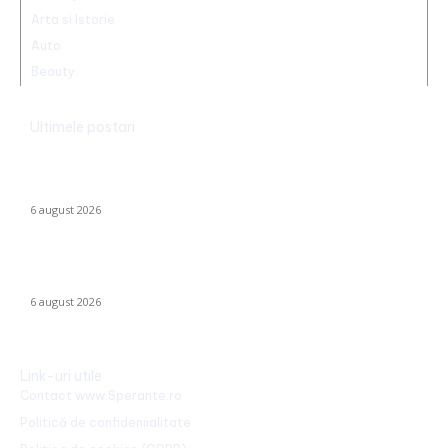
Arta si Istorie
Auto
Beauty
Ultimele postari
România declanșează proiectul pentru energia eoliană
offshore: Executivul sugerează șase regiuni maritime cu o
capacitate de peste 11 GW
6 august 2026
Marian Voinea, antreprenorul reținut în scandalul mitei din
sectorul armamentului, legături cu ‘Ndrangheta
6 august 2026
Link-uri utile
Contact www.Sperante.ro
Politică de confidențialitate