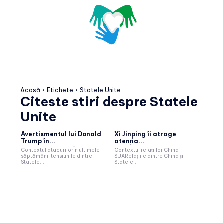
Acasă
Etichete
Statele Unite
Citeste stiri despre
Statele
Unite
Avertismentul lui Donald
Xi Jinping îi atrage
Trump în...
atenția...
Contextul atacurilorÎn ultimele
Contextul relațiilor China-
săptămâni, tensiunile dintre
SUARelațiile dintre China și
Statele...
Statele...