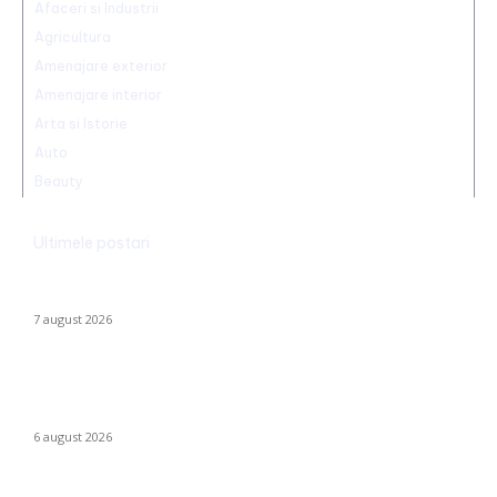
Afaceri si Industrii
Agricultura
Amenajare exterior
Amenajare interior
Arta si Istorie
Auto
Beauty
Ultimele postari
Trump reaffirms the abolition of birthright citizenship in the US:
He has signed new executive orders.
7 august 2026
Folha, OUT de la CFR Cluj după calamitatea cu Tromsø! ”Îi dau
afară pe toți!”. DOUĂ nume ”concurează” pentru funcția de
antrenor.
6 august 2026