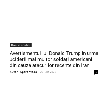
Diverse noutati
Avertismentul lui Donald Trump în urma
uciderii mai multor soldați americani
din cauza atacurilor recente din Iran
Autorii Sperante.ro
-
20 iulie 2026
0