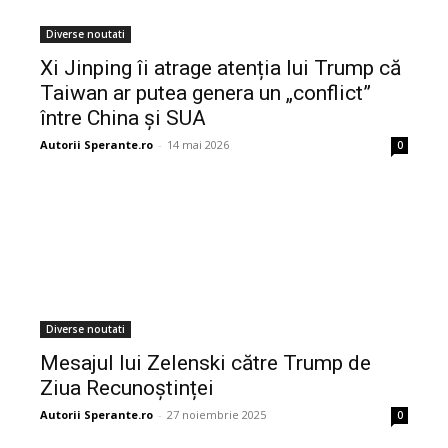
Diverse noutati
Xi Jinping îi atrage atenția lui Trump că
Taiwan ar putea genera un „conflict”
între China și SUA
Autorii Sperante.ro
-
14 mai 2026
0
Diverse noutati
Mesajul lui Zelenski către Trump de
Ziua Recunoștinței
Autorii Sperante.ro
-
27 noiembrie 2025
0