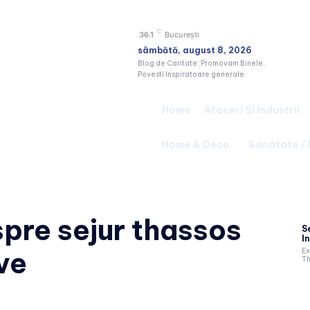
C
36.1
București
sâmbătă, august 8, 2026
Blog de Caritate: Promovam Binele,
Povesti Inspiratoare generale
Home
Afaceri Si Industrii
Home & Deco
Sanatate /
espre
sejur thassos
S
In
ve
Ex
Th