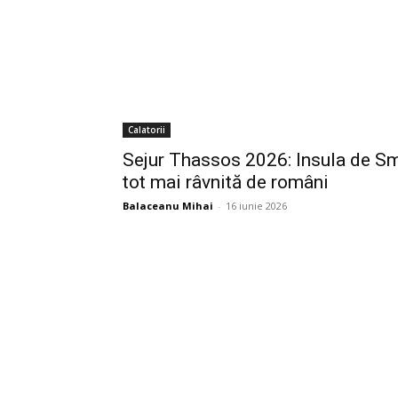
Calatorii
Sejur Thassos 2026: Insula de Sm
tot mai râvnită de români
Balaceanu Mihai
-
16 iunie 2026