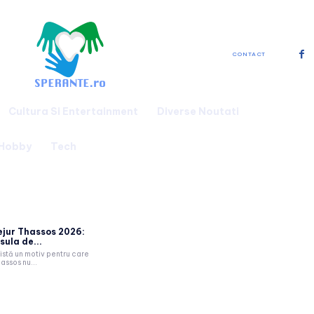
CONTACT
Cultura Si Entertainment
Diverse Noutati
 Hobby
Tech
ejur Thassos 2026:
sula de...
istă un motiv pentru care
assos nu...