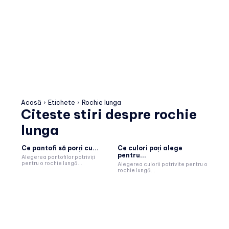
Acasă
Etichete
Rochie lunga
Citeste stiri despre
rochie
lunga
Ce pantofi să porți cu...
Ce culori poți alege
pentru...
Alegerea pantofilor potriviți
pentru o rochie lungă...
Alegerea culorii potrivite pentru o
rochie lungă...