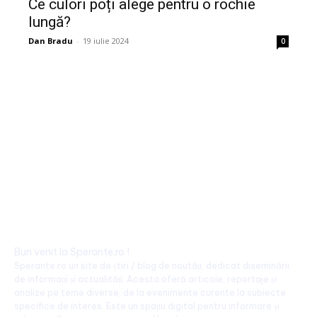
Ce culori poți alege pentru o rochie
lungă?
Dan Bradu
-
19 iulie 2024
0
Bun venit la Sperante.ro !
Sperante.ro un site de știri / blog de noutăți, dedicat diseminării
de informații și actualități. Acesta oferă articole, reportaje și
analize pe teme diverse, de la evenimente curente la subiecte
specifice de interes. Este un spațiu digital pentru informare și