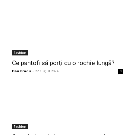
Fashion
Ce pantofi să porți cu o rochie lungă?
Dan Bradu
-
22 august 2024
0
Fashion