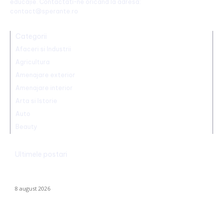
educație. Contactati-ne oricand la adresa:
contact@sperante.ro
Categorii
Afaceri si Industrii
Agricultura
Amenajare exterior
Amenajare interior
Arta si Istorie
Auto
Beauty
Ultimele postari
Farul – Csikszereda 3-2: „Marinarii” înving la Ovidiu într-un meci
captivant împotriva ciucanilor
8 august 2026
CFR Cluj a încheiat un contract cu Marius Șumudică »