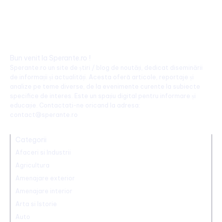
Bun venit la Sperante.ro !
Sperante.ro un site de știri / blog de noutăți, dedicat diseminării
de informații și actualități. Acesta oferă articole, reportaje și
analize pe teme diverse, de la evenimente curente la subiecte
specifice de interes. Este un spațiu digital pentru informare și
educație. Contactati-ne oricand la adresa:
contact@sperante.ro
Categorii
Afaceri si Industrii
Agricultura
Amenajare exterior
Amenajare interior
Arta si Istorie
Auto