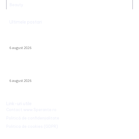
Beauty
Ultimele postari
Folha, OUT de la CFR Cluj după calamitatea cu Tromsø! ”Îi dau
afară pe toți!”. DOUĂ nume ”concurează” pentru funcția de
antrenor.
6 august 2026
Mario Camora, după degradarea suferită de CFR: „Să se
concentreze pe copii și tineri! Aceștia nu le iau banii mamelor și
tatălui”
6 august 2026
Link-uri utile
Contact www.Sperante.ro
Politică de confidențialitate
Politica de cookies (GDPR)