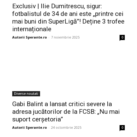
Exclusiv | Ilie Dumitrescu, sigur:
fotbalistul de 34 de ani este „printre cei
mai buni din SuperLigă”! Deține 3 trofee
internaționale
Autorii Sperante.ro
-
7 noiembrie 2025
0
Diverse noutati
Gabi Balint a lansat critici severe la
adresa jucătorilor de la FCSB: „Nu mai
suport cerșetoria”
Autorii Sperante.ro
-
24 octombrie 2025
0