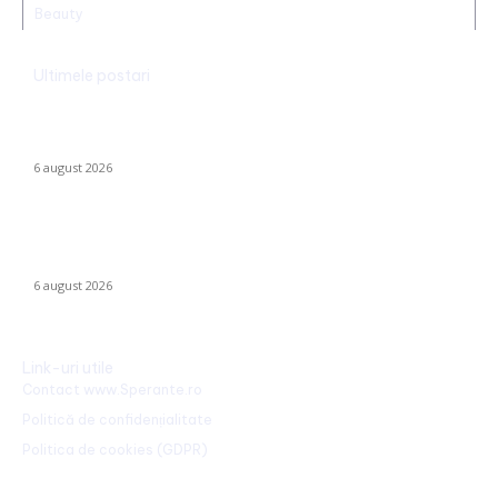
Beauty
Ultimele postari
Mario Camora, după degradarea suferită de CFR: „Să se
concentreze pe copii și tineri! Aceștia nu le iau banii mamelor și
tatălui”
6 august 2026
România declanșează proiectul pentru energia eoliană
offshore: Executivul sugerează șase regiuni maritime cu o
capacitate de peste 11 GW
6 august 2026
Link-uri utile
Contact www.Sperante.ro
Politică de confidențialitate
Politica de cookies (GDPR)