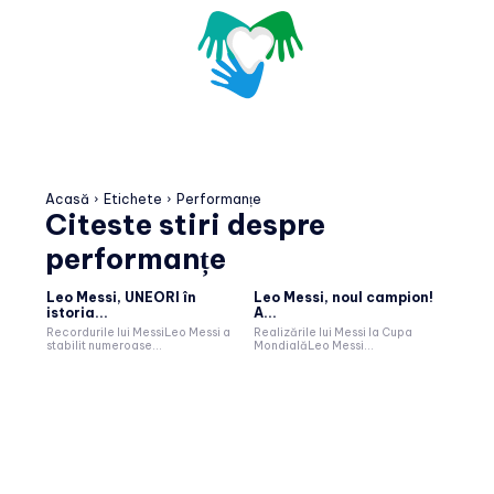
Acasă
Etichete
Performanțe
Citeste stiri despre
performanțe
Leo Messi, UNEORI în
Leo Messi, noul campion!
istoria...
A...
Recordurile lui MessiLeo Messi a
Realizările lui Messi la Cupa
stabilit numeroase...
MondialăLeo Messi...