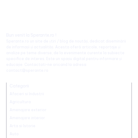
Bun venit la Sperante.ro !
Sperante.ro un site de știri / blog de noutăți, dedicat diseminării
de informații și actualități. Acesta oferă articole, reportaje și
analize pe teme diverse, de la evenimente curente la subiecte
specifice de interes. Este un spațiu digital pentru informare și
educație. Contactati-ne oricand la adresa:
contact@sperante.ro
Categorii
Afaceri si Industrii
Agricultura
Amenajare exterior
Amenajare interior
Arta si Istorie
Auto