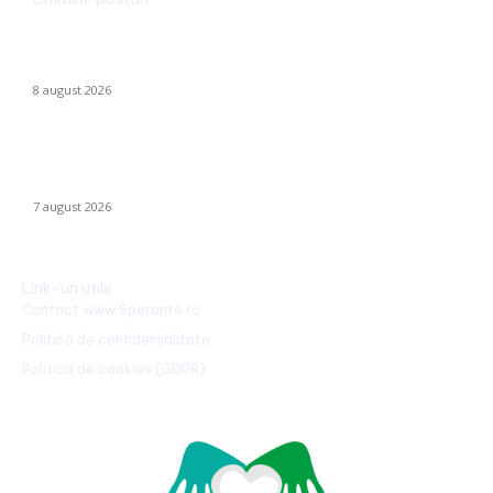
Dunărea rămâne la Cernavodă la aceeași valoare ca pe 3
august; în Ungaria, debitul a urcat cu 6 centimetri în ultimele 3
zile la...
8 august 2026
Nicușor Dan, în urma hotărârii Moody’s: „Ratingul României
păstrat grație contribuțiilor instituțiilor, populației și sectorului
privat”
7 august 2026
Link-uri utile
Contact www.Sperante.ro
Politică de confidențialitate
Politica de cookies (GDPR)