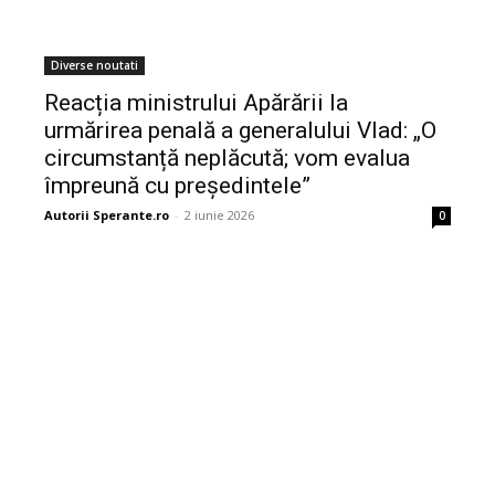
Diverse noutati
Reacția ministrului Apărării la
urmărirea penală a generalului Vlad: „O
circumstanță neplăcută; vom evalua
împreună cu președintele”
Autorii Sperante.ro
-
2 iunie 2026
0