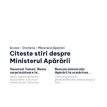
Acasă
Etichete
Ministerul Apărării
Citeste stiri despre
Ministerul Apărării
Guvernul Tomac: Nume
Reacția ministrului
surprinzătoare la...
Apărării la urmărirea...
Nume surprinzătoare la
Contextul situației
ApărareÎntr-o mișcare
generaleRecent, atenția largă a
neanticipată, Guvernul...
fost...