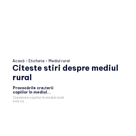
Acasă
Etichete
Mediul rural
Citeste stiri despre
mediul
rural
Provocările creșterii
copiilor în mediul...
Creșterea copiilor în mediul rural
vine cu...