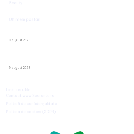
Beauty
Ultimele postari
Realizare excepțională! Ștefania Uță, campioană mondială U20
la 400 de metri obstacole
9 august 2026
Cum se risipesc resursele în sistemul sanitar. Directorul CNAS:
„Am realizat că au omis să întrebe dacă…
9 august 2026
Link-uri utile
Contact www.Sperante.ro
Politică de confidențialitate
Politica de cookies (GDPR)