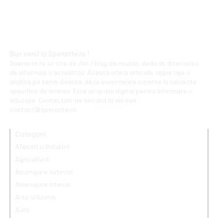
Bun venit la Sperante.ro !
Sperante.ro un site de știri / blog de noutăți, dedicat diseminării
de informații și actualități. Acesta oferă articole, reportaje și
analize pe teme diverse, de la evenimente curente la subiecte
specifice de interes. Este un spațiu digital pentru informare și
educație. Contactati-ne oricand la adresa:
contact@sperante.ro
Categorii
Afaceri si Industrii
Agricultura
Amenajare exterior
Amenajare interior
Arta si Istorie
Auto