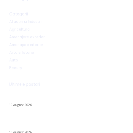
Categorii
Afaceri si Industrii
Agricultura
Amenajare exterior
Amenajare interior
Arta si Istorie
Auto
Beauty
Ultimele postari
George Simion, reacție ironică după asaltul lui Nicușor Dan
asupra legii ANI la CCR: „Se remarcă și din Lună ceea ce…
10 august 2026
Vrei să predai meditații din septembrie? Cum te autorizezi
legal ca profesor independent
10 august 2026