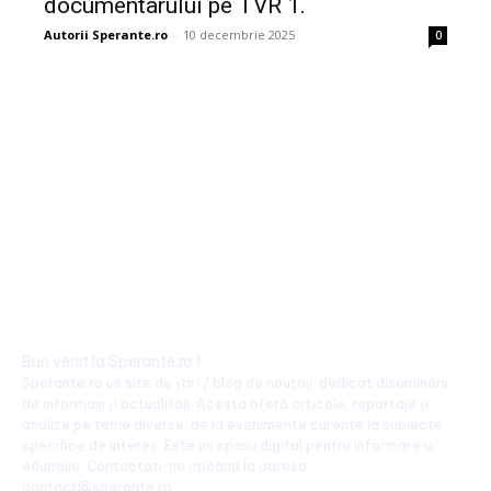
documentarului pe TVR 1.
Autorii Sperante.ro
-
10 decembrie 2025
0
Bun venit la Sperante.ro !
Sperante.ro un site de știri / blog de noutăți, dedicat diseminării
de informații și actualități. Acesta oferă articole, reportaje și
analize pe teme diverse, de la evenimente curente la subiecte
specifice de interes. Este un spațiu digital pentru informare și
educație. Contactati-ne oricand la adresa:
contact@sperante.ro