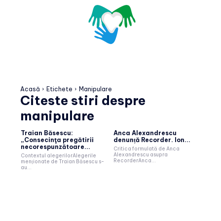
Acasă
Etichete
Manipulare
Citeste stiri despre
manipulare
Traian Băsescu:
Anca Alexandrescu
„Consecinţa pregătirii
denunță Recorder. Ion...
necorespunzătoare...
Critica formulată de Anca
Alexandrescu asupra
Contextul alegerilorAlegerile
RecorderAnca...
menționate de Traian Băsescu s-
au...