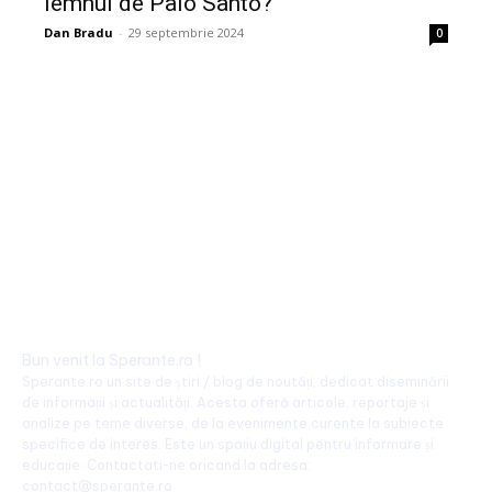
lemnul de Palo Santo?
Dan Bradu
-
29 septembrie 2024
0
Bun venit la Sperante.ro !
Sperante.ro un site de știri / blog de noutăți, dedicat diseminării
de informații și actualități. Acesta oferă articole, reportaje și
analize pe teme diverse, de la evenimente curente la subiecte
specifice de interes. Este un spațiu digital pentru informare și
educație. Contactati-ne oricand la adresa:
contact@sperante.ro