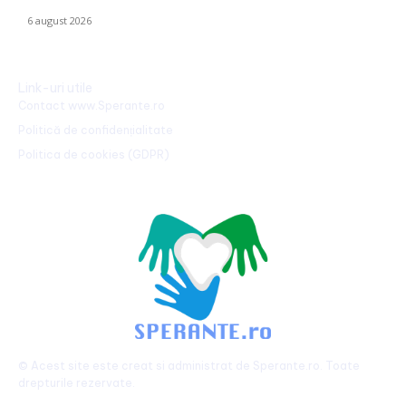
tatălui”
6 august 2026
Link-uri utile
Contact www.Sperante.ro
Politică de confidențialitate
Politica de cookies (GDPR)
© Acest site este creat si administrat de
Sperante.ro
. Toate
drepturile rezervate.