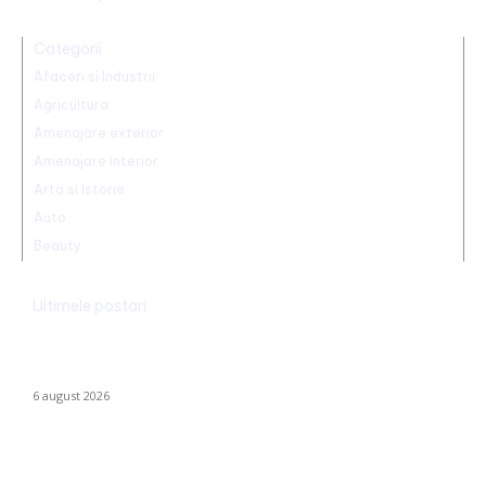
Categorii
Afaceri si Industrii
Agricultura
Amenajare exterior
Amenajare interior
Arta si Istorie
Auto
Beauty
Ultimele postari
Folha, OUT de la CFR Cluj după calamitatea cu Tromsø! ”Îi dau
afară pe toți!”. DOUĂ nume ”concurează” pentru funcția de
antrenor.
6 august 2026
Mario Camora, după degradarea suferită de CFR: „Să se
concentreze pe copii și tineri! Aceștia nu le iau banii mamelor și