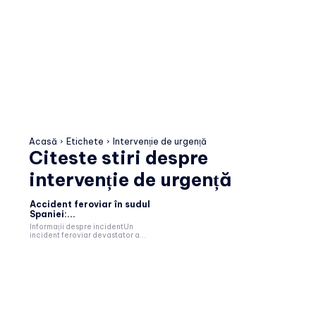
Acasă
Etichete
Intervenție de urgență
Citeste stiri despre
intervenție de urgență
Accident feroviar în sudul
Spaniei:...
Informații despre incidentUn
incident feroviar devastator a...