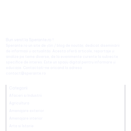
Bun venit la Sperante.ro !
Sperante.ro un site de știri / blog de noutăți, dedicat diseminării
de informații și actualități. Acesta oferă articole, reportaje și
analize pe teme diverse, de la evenimente curente la subiecte
specifice de interes. Este un spațiu digital pentru informare și
educație. Contactati-ne oricand la adresa:
contact@sperante.ro
Categorii
Afaceri si Industrii
Agricultura
Amenajare exterior
Amenajare interior
Arta si Istorie