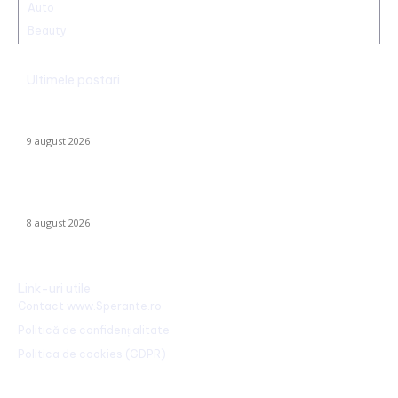
Auto
Beauty
Ultimele postari
Ambulanță agresată cu topoarele într-o localitate din Cluj,
după ce un clip pe TikTok a afirmat că „îngăduie…
9 august 2026
Farul – Csikszereda 3-2: „Marinarii” înving la Ovidiu într-un meci
captivant împotriva ciucanilor
8 august 2026
Link-uri utile
Contact www.Sperante.ro
Politică de confidențialitate
Politica de cookies (GDPR)