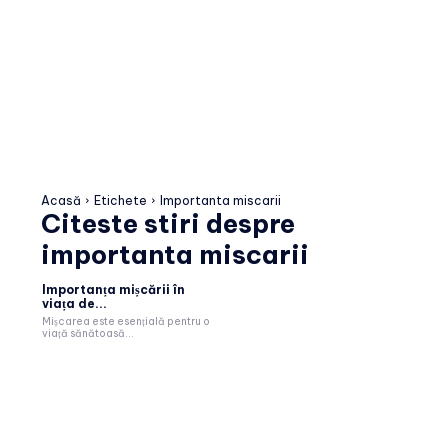
Acasă
Etichete
Importanta miscarii
Citeste stiri despre
importanta miscarii
Importanța mișcării în
viața de...
Mișcarea este esențială pentru o
viață sănătoasă...