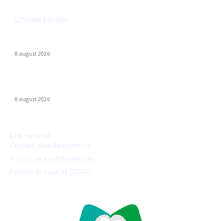
Ultimele postari
CFR Cluj a încheiat un contract cu Marius Șumudică »
Declarațiile lui Varga și toate informațiile despre acord.
8 august 2026
Radu Miruță: „Am găsit cea mai eficientă metodă de a
neutraliza dronelor rusești. Are succes asigurat”
8 august 2026
Link-uri utile
Contact www.Sperante.ro
Politică de confidențialitate
Politica de cookies (GDPR)