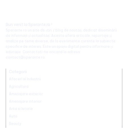
Bun venit la Sperante.ro !
Sperante.ro un site de știri / blog de noutăți, dedicat diseminării
de informații și actualități. Acesta oferă articole, reportaje și
analize pe teme diverse, de la evenimente curente la subiecte
specifice de interes. Este un spațiu digital pentru informare și
educație. Contactati-ne oricand la adresa:
contact@sperante.ro
Categorii
Afaceri si Industrii
Agricultura
Amenajare exterior
Amenajare interior
Arta si Istorie
Auto
Beauty