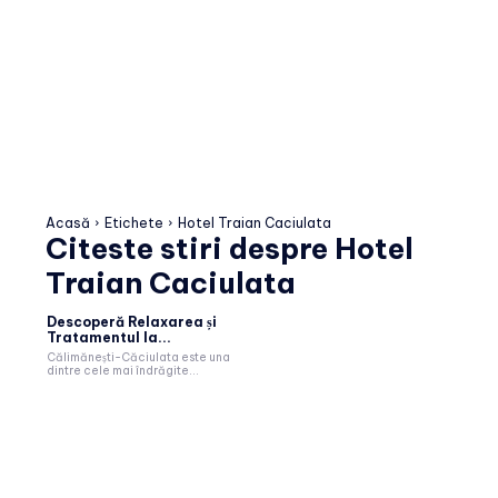
Acasă
Etichete
Hotel Traian Caciulata
Citeste stiri despre
Hotel
Traian Caciulata
Descoperă Relaxarea și
Tratamentul la...
Călimănești-Căciulata este una
dintre cele mai îndrăgite...