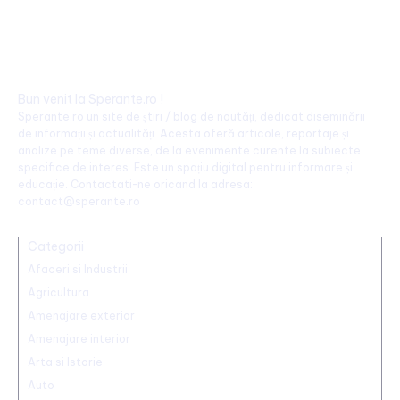
Bun venit la Sperante.ro !
Sperante.ro un site de știri / blog de noutăți, dedicat diseminării
de informații și actualități. Acesta oferă articole, reportaje și
analize pe teme diverse, de la evenimente curente la subiecte
specifice de interes. Este un spațiu digital pentru informare și
educație. Contactati-ne oricand la adresa:
contact@sperante.ro
Categorii
Afaceri si Industrii
Agricultura
Amenajare exterior
Amenajare interior
Arta si Istorie
Auto