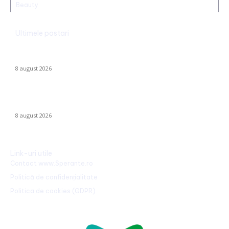
Beauty
Ultimele postari
Farul – Csikszereda 3-2: „Marinarii” înving la Ovidiu într-un meci
captivant împotriva ciucanilor
8 august 2026
CFR Cluj a încheiat un contract cu Marius Șumudică »
Declarațiile lui Varga și toate informațiile despre acord.
8 august 2026
Link-uri utile
Contact www.Sperante.ro
Politică de confidențialitate
Politica de cookies (GDPR)