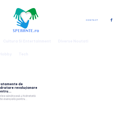
CONTACT
Cultura Si Entertainment
Diverse Noutati
 Hobby
Tech
ratamente de
idratare revoluționare
entru...
elea sănătoasă și hidratată
te esențială pentru...