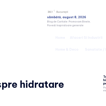
C
36.1
București
sâmbătă, august 8, 2026
Blog de Caritate: Promovam Binele,
Povesti Inspiratoare generale
Home
Afaceri Si Industrii
Home & Deco
Sanatate /
T
h
espre
hidratare
p
Pi
es