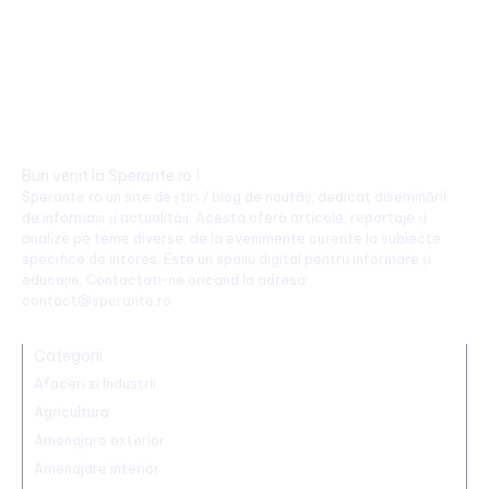
Bun venit la Sperante.ro !
Sperante.ro un site de știri / blog de noutăți, dedicat diseminării
de informații și actualități. Acesta oferă articole, reportaje și
analize pe teme diverse, de la evenimente curente la subiecte
specifice de interes. Este un spațiu digital pentru informare și
educație. Contactati-ne oricand la adresa:
contact@sperante.ro
Categorii
Afaceri si Industrii
Agricultura
Amenajare exterior
Amenajare interior