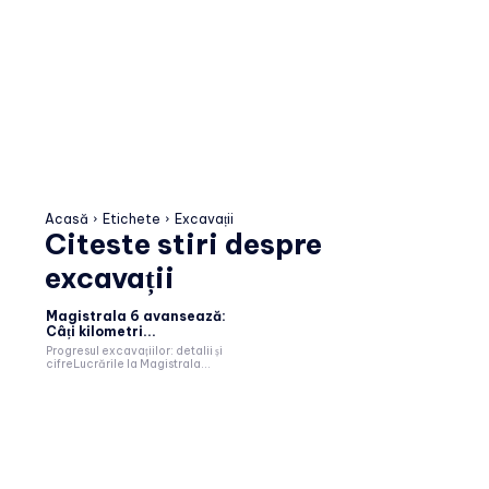
Acasă
Etichete
Excavații
Citeste stiri despre
excavații
Magistrala 6 avansează:
Câți kilometri...
Progresul excavațiilor: detalii și
cifreLucrările la Magistrala...