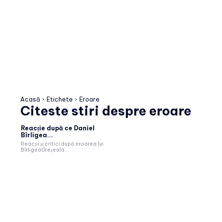
Acasă
Etichete
Eroare
Citeste stiri despre
eroare
Reacție după ce Daniel
Bîrligea...
Reacții și critici după eroarea lui
BîrligeaGreșeala...