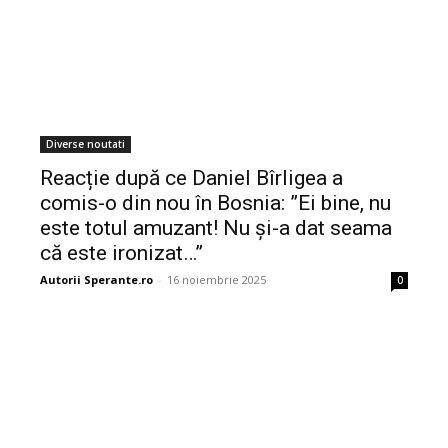
Diverse noutati
Reacție după ce Daniel Bîrligea a
comis-o din nou în Bosnia: ”Ei bine, nu
este totul amuzant! Nu și-a dat seama
că este ironizat…”
Autorii Sperante.ro
-
16 noiembrie 2025
0