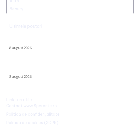
Auto
Beauty
Ultimele postari
CFR Cluj a încheiat un contract cu Marius Șumudică »
Declarațiile lui Varga și toate informațiile despre acord.
8 august 2026
Radu Miruță: „Am găsit cea mai eficientă metodă de a
neutraliza dronelor rusești. Are succes asigurat”
8 august 2026
Link-uri utile
Contact www.Sperante.ro
Politică de confidențialitate
Politica de cookies (GDPR)