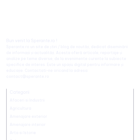
Bun venit la Sperante.ro !
Sperante.ro un site de știri / blog de noutăți, dedicat diseminării
de informații și actualități. Acesta oferă articole, reportaje și
analize pe teme diverse, de la evenimente curente la subiecte
specifice de interes. Este un spațiu digital pentru informare și
educație. Contactati-ne oricand la adresa:
contact@sperante.ro
Categorii
Afaceri si Industrii
Agricultura
Amenajare exterior
Amenajare interior
Arta si Istorie