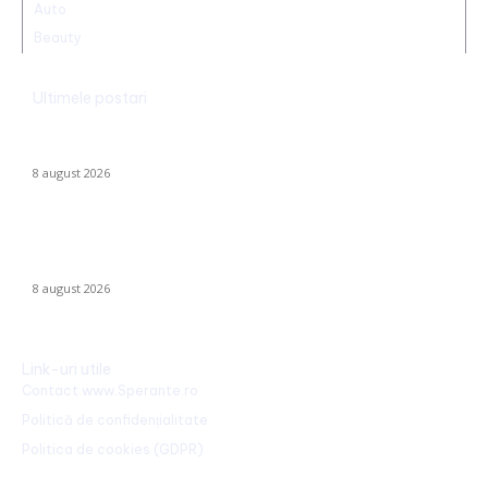
Auto
Beauty
Ultimele postari
Radu Miruță: „Am găsit cea mai eficientă metodă de a
neutraliza dronelor rusești. Are succes asigurat”
8 august 2026
Dunărea rămâne la Cernavodă la aceeași valoare ca pe 3
august; în Ungaria, debitul a urcat cu 6 centimetri în ultimele 3
zile la...
8 august 2026
Link-uri utile
Contact www.Sperante.ro
Politică de confidențialitate
Politica de cookies (GDPR)