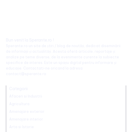
Bun venit la Sperante.ro !
Sperante.ro un site de știri / blog de noutăți, dedicat diseminării
de informații și actualități. Acesta oferă articole, reportaje și
analize pe teme diverse, de la evenimente curente la subiecte
specifice de interes. Este un spațiu digital pentru informare și
educație. Contactati-ne oricand la adresa:
contact@sperante.ro
Categorii
Afaceri si Industrii
Agricultura
Amenajare exterior
Amenajare interior
Arta si Istorie