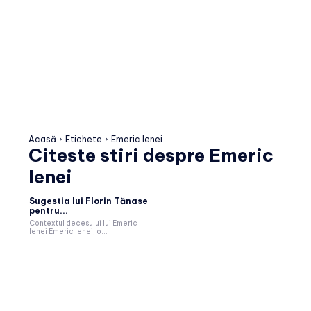
Acasă
Etichete
Emeric Ienei
Citeste stiri despre
Emeric
Ienei
Sugestia lui Florin Tănase
pentru...
Contextul decesului lui Emeric
Ienei Emeric Ienei, o...