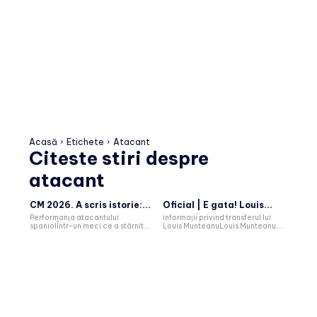
Acasă
Etichete
Atacant
Citeste stiri despre
atacant
CM 2026. A scris istorie:...
Oficial | E gata! Louis...
Performanța atacantului
informații privind transferul lui
spaniolÎntr-un meci ce a stârnit...
Louis MunteanuLouis Munteanu,...