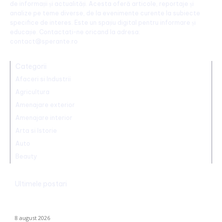
de informații și actualități. Acesta oferă articole, reportaje și
analize pe teme diverse, de la evenimente curente la subiecte
specifice de interes. Este un spațiu digital pentru informare și
educație. Contactati-ne oricand la adresa:
contact@sperante.ro
Categorii
Afaceri si Industrii
Agricultura
Amenajare exterior
Amenajare interior
Arta si Istorie
Auto
Beauty
Ultimele postari
Farul – Csikszereda 3-2: „Marinarii” înving la Ovidiu într-un meci
captivant împotriva ciucanilor
8 august 2026