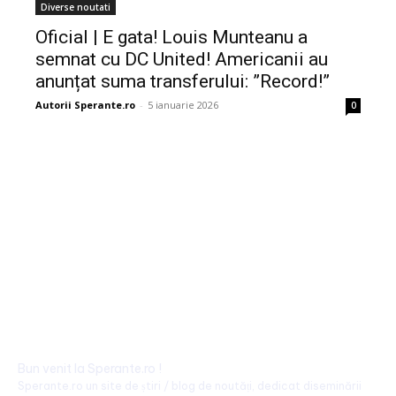
Diverse noutati
Oficial | E gata! Louis Munteanu a
semnat cu DC United! Americanii au
anunțat suma transferului: ”Record!”
Autorii Sperante.ro
-
5 ianuarie 2026
0
Bun venit la Sperante.ro !
Sperante.ro un site de știri / blog de noutăți, dedicat diseminării