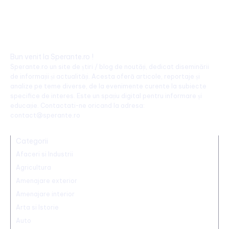
Bun venit la Sperante.ro !
Sperante.ro un site de știri / blog de noutăți, dedicat diseminării
de informații și actualități. Acesta oferă articole, reportaje și
analize pe teme diverse, de la evenimente curente la subiecte
specifice de interes. Este un spațiu digital pentru informare și
educație. Contactati-ne oricand la adresa:
contact@sperante.ro
Categorii
Afaceri si Industrii
Agricultura
Amenajare exterior
Amenajare interior
Arta si Istorie
Auto