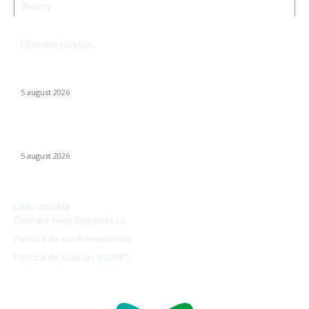
Beauty
Ultimele postari
Ucraina implementează evacuarea a zeci de familii din
Kramatorsk: „Este o alegere complicată, dar esențială”
5 august 2026
Sorin Blejnar, acuzat de corupție, primește susținerea Curții de
Apel București, în ciuda recentei hotărâri a CJUE
5 august 2026
Link-uri utile
Contact www.Sperante.ro
Politică de confidențialitate
Politica de cookies (GDPR)