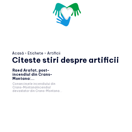
Acasă
Etichete
Artificii
Citeste stiri despre
artificii
Raed Arafat, post-
incendiul din Crans-
Montana:...
Consecințele incendiului din
Crans-MontanaIncendiul
devastator din Crans-Montana...