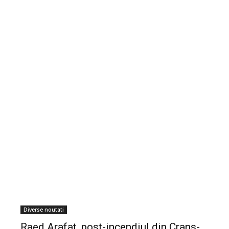
Diverse noutati
Raed Arafat, post-incendiul din Crans-