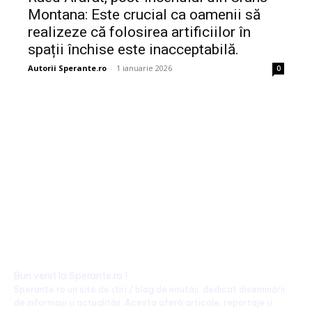
Montana: Este crucial ca oamenii să
realizeze că folosirea artificiilor în
spații închise este inacceptabilă.
Autorii Sperante.ro
-
1 ianuarie 2026
0
Bun venit la Sperante.ro !
Sperante.ro un site de știri / blog de noutăți, dedicat diseminării
de informații și actualități. Acesta oferă articole, reportaje și