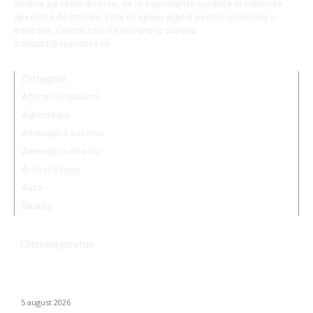
analize pe teme diverse, de la evenimente curente la subiecte
specifice de interes. Este un spațiu digital pentru informare și
educație. Contactati-ne oricand la adresa:
contact@sperante.ro
Categorii
Afaceri si Industrii
Agricultura
Amenajare exterior
Amenajare interior
Arta si Istorie
Auto
Beauty
Ultimele postari
Infiltrație fără precedent în Europa: o dronă rusă utilizată în
Ucraina, încărcată cu explozibil Semtex, a ajuns pe aeroportul
din Leipzig, Germania
5 august 2026