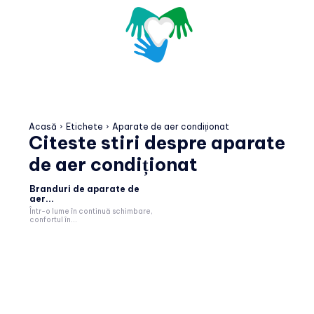
Acasă
Etichete
Aparate de aer condiționat
Citeste stiri despre
aparate
de aer condiționat
Branduri de aparate de
aer...
Într-o lume în continuă schimbare,
confortul în...