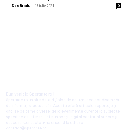
Dan Bradu
-
13 iulie 2024
0
Bun venit la Sperante.ro !
Sperante.ro un site de știri / blog de noutăți, dedicat diseminării
de informații și actualități. Acesta oferă articole, reportaje și
analize pe teme diverse, de la evenimente curente la subiecte
specifice de interes. Este un spațiu digital pentru informare și
educație. Contactati-ne oricand la adresa:
contact@sperante.ro