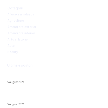
Categorii
Afaceri si Industrii
Agricultura
Amenajare exterior
Amenajare interior
Arta si Istorie
Auto
Beauty
Ultimele postari
Ucraina implementează evacuarea a zeci de familii din
Kramatorsk: „Este o alegere complicată, dar esențială”
5 august 2026
Sorin Blejnar, acuzat de corupție, primește susținerea Curții de
Apel București, în ciuda recentei hotărâri a CJUE
5 august 2026