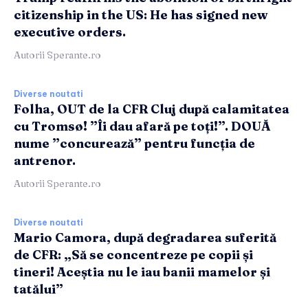
citizenship in the US: He has signed new
executive orders.
Autorii Sperante.ro
Diverse noutati
Folha, OUT de la CFR Cluj după calamitatea
cu Tromsø! ”Îi dau afară pe toți!”. DOUĂ
nume ”concurează” pentru funcția de
antrenor.
Autorii Sperante.ro
Diverse noutati
Mario Camora, după degradarea suferită
de CFR: „Să se concentreze pe copii și
tineri! Aceștia nu le iau banii mamelor și
tatălui”