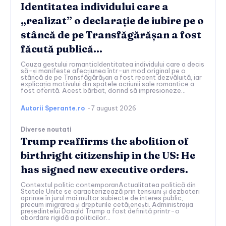
Identitatea individului care a
„realizat” o declarație de iubire pe o
stâncă de pe Transfăgărășan a fost
făcută publică…
Cauza gestului romanticIdentitatea individului care a decis
să-și manifeste afecțiunea într-un mod original pe o
stâncă de pe Transfăgărășan a fost recent dezvăluită, iar
explicația motivului din spatele acțiunii sale romantice a
fost oferită. Acest bărbat, dorind să impresioneze...
Autorii Sperante.ro
-
7 august 2026
Diverse noutati
Trump reaffirms the abolition of
birthright citizenship in the US: He
has signed new executive orders.
Contextul politic contemporanActualitatea politică din
Statele Unite se caracterizează prin tensiuni și dezbateri
aprinse în jurul mai multor subiecte de interes public,
precum imigrarea și drepturile cetățenești. Administrația
președintelui Donald Trump a fost definită printr-o
abordare rigidă a politicilor...