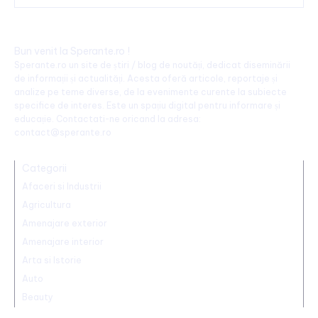
Bun venit la Sperante.ro !
Sperante.ro un site de știri / blog de noutăți, dedicat diseminării
de informații și actualități. Acesta oferă articole, reportaje și
analize pe teme diverse, de la evenimente curente la subiecte
specifice de interes. Este un spațiu digital pentru informare și
educație. Contactati-ne oricand la adresa:
contact@sperante.ro
Categorii
Afaceri si Industrii
Agricultura
Amenajare exterior
Amenajare interior
Arta si Istorie
Auto
Beauty