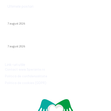
Ultimele postari
Alertă în baza aeriană de pe care se lansează avioanele F-16
pentru interceptarea dronelor rusești. Exercițiu al piloților F-16.
7 august 2026
Identitatea individului care a „realizat” o declarație de iubire pe
o stâncă de pe Transfăgărășan a fost făcută publică…
7 august 2026
Link-uri utile
Contact www.Sperante.ro
Politică de confidențialitate
Politica de cookies (GDPR)