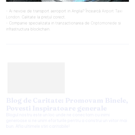
- Ai nevoie de transport aeroport in Anglia? Încearcă
Airport Taxi
London
. Calitate la prețul corect.
- Companie specializata in tranzactionarea de
Criptomonede
si
infrastructura blockchain.
Blog de Caritate: Promovam Binele,
Povesti Inspiratoare generale
Blogul nostru este un loc unde ne conectam cu inimi
generoase si ne unim eforturile pentru a construi un viitor mai
bun. Afla ultimele stiri caritabile!