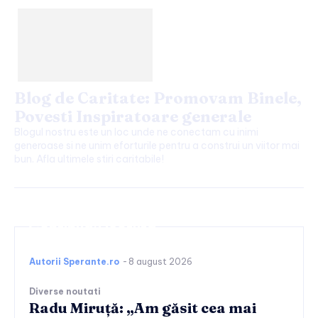
Blog de Caritate: Promovam Binele,
Povesti Inspiratoare generale
Blogul nostru este un loc unde ne conectam cu inimi
generoase si ne unim eforturile pentru a construi un viitor mai
bun. Afla ultimele stiri caritabile!
Continuați lectura
Autorii Sperante.ro
-
8 august 2026
Diverse noutati
Radu Miruță: „Am găsit cea mai