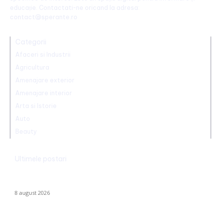
educație. Contactati-ne oricand la adresa:
contact@sperante.ro
Categorii
Afaceri si Industrii
Agricultura
Amenajare exterior
Amenajare interior
Arta si Istorie
Auto
Beauty
Ultimele postari
Radu Miruță: „Am găsit cea mai eficientă metodă de a
neutraliza dronelor rusești. Are succes asigurat”
8 august 2026
Dunărea rămâne la Cernavodă la aceeași valoare ca pe 3