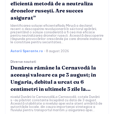
eficientă metodă de a neutraliza
dronelor rusești. Are succes
asigurat”
Identificarea soluției eficienteRadu Miruță a declarat
recent o descoperire revoluționară în sectorul apărării,
prezentând o soluție considerată a fi cea mai eficace
pentru neutralizarea dronelor rusești. Această descoperire
răspunde provocărilor crescânde pe care dronele inamice
le constituie pentru securitatea...
Autorii Sperante.ro
-
8 august 2026
Diverse noutati
Dunărea rămâne la Cernavodă la
aceeași valoare ca pe 3 august; în
Ungaria, debitul a urcat cu 6
centimetri în ultimele 3 zile la...
nivelul Dunării la CernavodăLa Cernavodă, cotele Dunării
s-au păstrat constante începând cu data de 3 august.
Această stabilitate a nivelului apei este atent urmărită de
autoritățile locale, din cauza importanței strategice a
fluviului pentru transportul maritim și asigurarea apei...