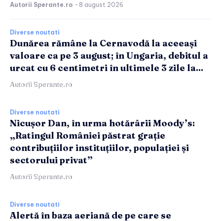
Autorii Sperante.ro
-
8 august 2026
Diverse noutati
Dunărea rămâne la Cernavodă la aceeași
valoare ca pe 3 august; în Ungaria, debitul a
urcat cu 6 centimetri în ultimele 3 zile la...
Autorii Sperante.ro
Diverse noutati
Nicușor Dan, în urma hotărârii Moody’s:
„Ratingul României păstrat grație
contribuțiilor instituțiilor, populației și
sectorului privat”
Autorii Sperante.ro
Diverse noutati
Alertă în baza aeriană de pe care se