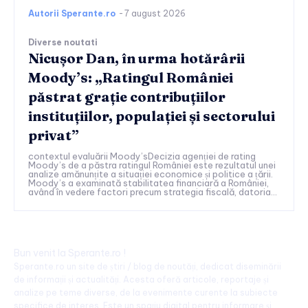
Autorii Sperante.ro
-
7 august 2026
Diverse noutati
Nicușor Dan, în urma hotărârii
Moody’s: „Ratingul României
păstrat grație contribuțiilor
instituțiilor, populației și sectorului
privat”
contextul evaluării Moody’sDecizia agenției de rating
Moody’s de a păstra ratingul României este rezultatul unei
analize amănunțite a situației economice și politice a țării.
Moody’s a examinată stabilitatea financiară a României,
având în vedere factori precum strategia fiscală, datoria...
Bun venit la Sperante.ro !
Sperante.ro un site de știri / blog de noutăți, dedicat diseminării
de informații și actualități. Acesta oferă articole, reportaje și
analize pe teme diverse, de la evenimente curente la subiecte
specifice de interes. Este un spațiu digital pentru informare și