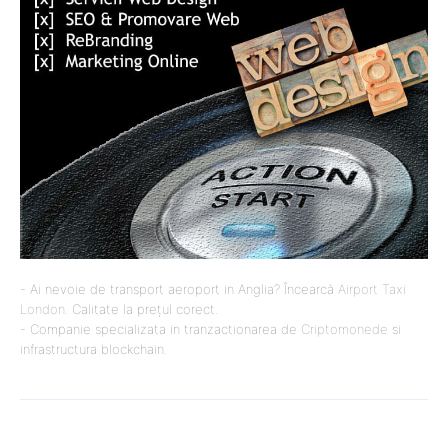
- Ai nevoie de transport aeroport in Anglia? Încearcă
Airport Taxi
London
. Calitate la prețul corect.
- Companie specializata in tranzactionarea de
Criptomonede
si
infrastructura blockchain.