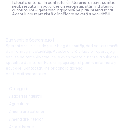
folosită anterior în conflictul din Ucraina, a reușit să intre
neobservată în spațiul aerian european, stârnind atenția
autorităților și generând îngrijorare pe plan internațional.
Acest lucru reprezintă o încălcare severă a securității...
Bun venit la Sperante.ro !
Sperante.ro un site de știri / blog de noutăți, dedicat diseminării
de informații și actualități. Acesta oferă articole, reportaje și
analize pe teme diverse, de la evenimente curente la subiecte
specifice de interes. Este un spațiu digital pentru informare și
educație. Contactati-ne oricand la adresa:
contact@sperante.ro
Categorii
Afaceri si Industrii
Agricultura
Amenajare exterior
Amenajare interior
Arta si Istorie