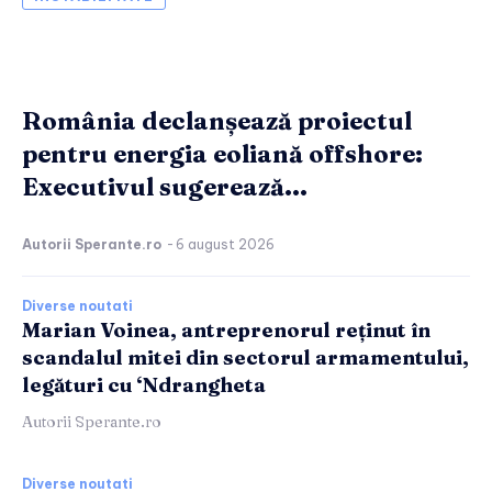
România declanșează proiectul
pentru energia eoliană offshore:
Executivul sugerează...
Autorii Sperante.ro
-
6 august 2026
Diverse noutati
Marian Voinea, antreprenorul reținut în
scandalul mitei din sectorul armamentului,
legături cu ‘Ndrangheta
Autorii Sperante.ro
Diverse noutati