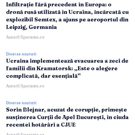
Infiltrație fără precedent în Europa: o
dronă rusă utilizată în Ucraina, încărcată cu
explozibil Semtex, a ajuns pe aeroportul din
Leipzig, Germania
Autorii Sperante.ro
Diverse noutati
Ucraina implementează evacuarea a zeci de
familii din Kramatorsk: „Este o alegere
complicată, dar esențială”
Autorii Sperante.ro
Diverse noutati
Sorin Blejnar, acuzat de corupție, primește
susținerea Curții de Apel București, în ciuda
recentei hotărâri a CJUE
Autorii Sperante.ro