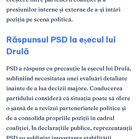
presiunilor interne și externe de a-și întări
poziția pe scena politică.
Răspunsul PSD la eșecul lui
Drulă
PSD a răspuns cu precauție la eșecul lui Drulă,
subliniind necesitatea unei evaluări detaliate
înainte de a lua decizii majore. Conducerea
partidului consideră că situația poate să ofere
o șansă de a revizui parteneriatele politice și
de a consolida propriile poziții în cadrul
coaliției. În declarațiile publice, reprezentanții
PSD au subliniat importanța stabilității