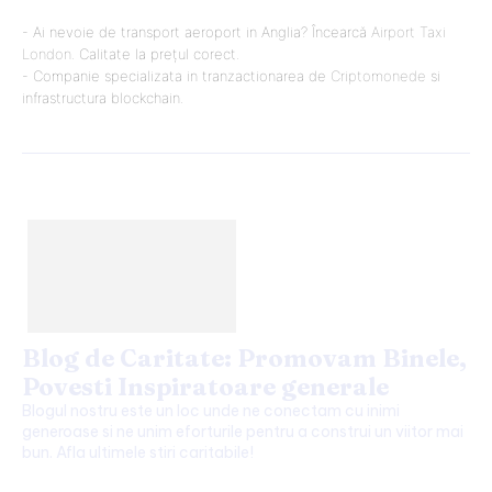
- Ai nevoie de transport aeroport in Anglia? Încearcă
Airport Taxi
London
. Calitate la prețul corect.
- Companie specializata in tranzactionarea de
Criptomonede
si
infrastructura blockchain.
Blog de Caritate: Promovam Binele,
Povesti Inspiratoare generale
Blogul nostru este un loc unde ne conectam cu inimi
generoase si ne unim eforturile pentru a construi un viitor mai
bun. Afla ultimele stiri caritabile!