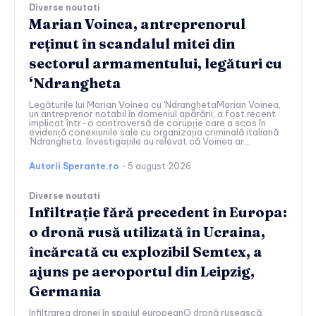
Diverse noutati
Marian Voinea, antreprenorul
reținut în scandalul mitei din
sectorul armamentului, legături cu
‘Ndrangheta
Legăturile lui Marian Voinea cu 'NdranghetaMarian Voinea,
un antreprenor notabil în domeniul apărării, a fost recent
implicat într-o controversă de corupție care a scos în
evidență conexiunile sale cu organizația criminală italiană
'Ndrangheta. Investigațiile au relevat că Voinea ar...
Autorii Sperante.ro
-
5 august 2026
Diverse noutati
Infiltrație fără precedent în Europa:
o dronă rusă utilizată în Ucraina,
încărcată cu explozibil Semtex, a
ajuns pe aeroportul din Leipzig,
Germania
Infiltrarea dronei în spațiul europeanO dronă rusească,