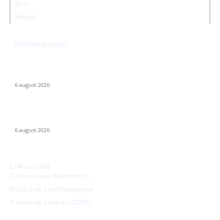
Auto
Beauty
Ultimele postari
România declanșează proiectul pentru energia eoliană
offshore: Executivul sugerează șase regiuni maritime cu o
capacitate de peste 11 GW
6 august 2026
Marian Voinea, antreprenorul reținut în scandalul mitei din
sectorul armamentului, legături cu ‘Ndrangheta
6 august 2026
Link-uri utile
Contact www.Sperante.ro
Politică de confidențialitate
Politica de cookies (GDPR)