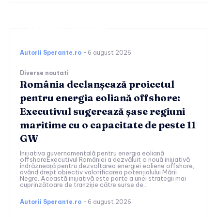
Continuați lectura
Autorii Sperante.ro
-
6 august 2026
Diverse noutati
România declanșează proiectul
pentru energia eoliană offshore:
Executivul sugerează șase regiuni
maritime cu o capacitate de peste 11
GW
Inițiativa guvernamentală pentru energia eoliană
offshoreExecutivul României a dezvăluit o nouă inițiativă
îndrăzneață pentru dezvoltarea energiei eoliene offshore,
având drept obiectiv valorificarea potențialului Mării
Negre. Această inițiativă este parte a unei strategii mai
cuprinzătoare de tranziție către surse de...
Autorii Sperante.ro
-
6 august 2026