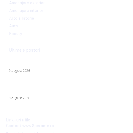
Amenajare exterior
Amenajare interior
Arta si Istorie
Auto
Beauty
Ultimele postari
Ambulanță agresată cu topoarele într-o localitate din Cluj,
după ce un clip pe TikTok a afirmat că „îngăduie…
9 august 2026
Farul – Csikszereda 3-2: „Marinarii” înving la Ovidiu într-un meci
captivant împotriva ciucanilor
8 august 2026
Link-uri utile
Contact www.Sperante.ro