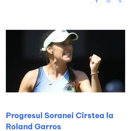
Progresul Soranei Cîrstea la
Roland Garros