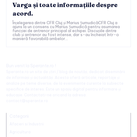
Varga și toate informațiile despre
acord.
Înțelegerea dintre CFR Cluj și Marius ȘumudicăCFR Cluj a
ajuns la un consens cu Marius Șumudică pentru asumarea
funcției de antrenor principal al echipei. Discuțiile dintre
club și antrenor au fost intense, dar s-au încheiat într-o
manieră favorabilă ambelor...
Bun venit la Sperante.ro !
Sperante.ro un site de știri / blog de noutăți, dedicat diseminării
de informații și actualități. Acesta oferă articole, reportaje și
analize pe teme diverse, de la evenimente curente la subiecte
specifice de interes. Este un spațiu digital pentru informare și
educație. Contactati-ne oricand la adresa:
contact@sperante.ro
Categorii
Afaceri si Industrii
Agricultura