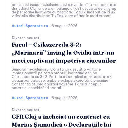
contextul incidentuluiIncidentul a avut loc într-o localitate
din județul Cluj, unde o ambulanță a fost atacată de un grup
de persoane înarmate cu topoare. Totul a început de la un
videoclip distribuit pe TikTok, care afirma în mod eronat...
Autorii Sperante.ro
-
8 august 2026
Diverse noutati
Farul – Csikszereda 3-2:
„Marinarii” înving la Ovidiu într-un
meci captivant împotriva ciucanilor
Sumarul meciuluiFarul Constanța a reușit o victorie
impresionantă pe teren propriu, învinsând echipa
Csikszereda cu 3-2. Partida a fost plină de intensitate și
ocazii periculoase, ambele echipe exercitând presiune
constantă asupra apărării adverse. Farul a început
puternic, deschizând scorul...
Autorii Sperante.ro
-
8 august 2026
Diverse noutati
CFR Cluj a încheiat un contract cu
Marius Șumudică » Declarațiile lui