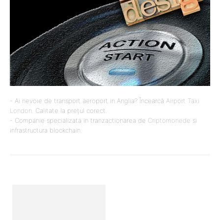
- Ai nevoie de transport aeroport in Anglia? Încearcă
Airport Taxi
London
. Calitate la prețul corect.
- Companie specializata in tranzactionarea de
Criptomonede
si
infrastructura blockchain.