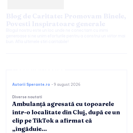
Blog de Caritate: Promovam Binele,
Povesti Inspiratoare generale
Blogul nostru este un loc unde ne conectam cu inimi
generoase si ne unim eforturile pentru a construi un viitor mai
bun. Afla ultimele stiri caritabile!
Continuați lectura
Autorii Sperante.ro
-
9 august 2026
Diverse noutati
Ambulanță agresată cu topoarele
într-o localitate din Cluj, după ce un
clip pe TikTok a afirmat că
„îngăduie…