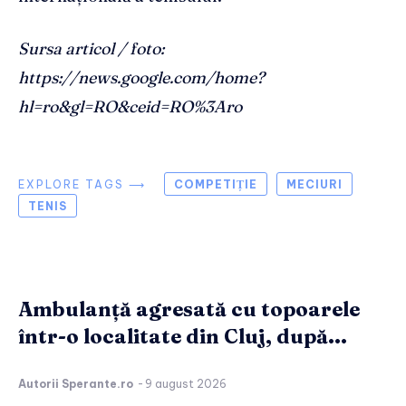
Sursa articol / foto:
https://news.google.com/home?
hl=ro&gl=RO&ceid=RO%3Aro
EXPLORE TAGS ⟶
COMPETIȚIE
MECIURI
TENIS
Ambulanță agresată cu topoarele
într-o localitate din Cluj, după...
Autorii Sperante.ro
-
9 august 2026