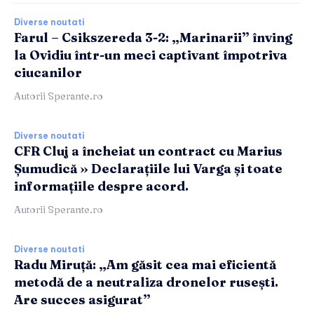
Diverse noutati
Farul – Csikszereda 3-2: „Marinarii” înving
la Ovidiu într-un meci captivant împotriva
ciucanilor
Autorii Sperante.ro
Diverse noutati
CFR Cluj a încheiat un contract cu Marius
Șumudică » Declarațiile lui Varga și toate
informațiile despre acord.
Autorii Sperante.ro
Diverse noutati
Radu Miruță: „Am găsit cea mai eficientă
metodă de a neutraliza dronelor rusești.
Are succes asigurat”