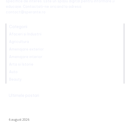
specifice de interes. Este un spațiu digital pentru informare și
educație. Contactati-ne oricand la adresa:
contact@sperante.ro
Categorii
Afaceri si Industrii
Agricultura
Amenajare exterior
Amenajare interior
Arta si Istorie
Auto
Beauty
Ultimele postari
Mario Camora, după degradarea suferită de CFR: „Să se
concentreze pe copii și tineri! Aceștia nu le iau banii mamelor și
tatălui”
6 august 2026