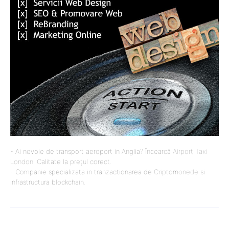
- Ai nevoie de transport aeroport in Anglia? Încearcă
Airport Taxi
London
. Calitate la prețul corect.
- Companie specializata in tranzactionarea de
Criptomonede
si
infrastructura blockchain.