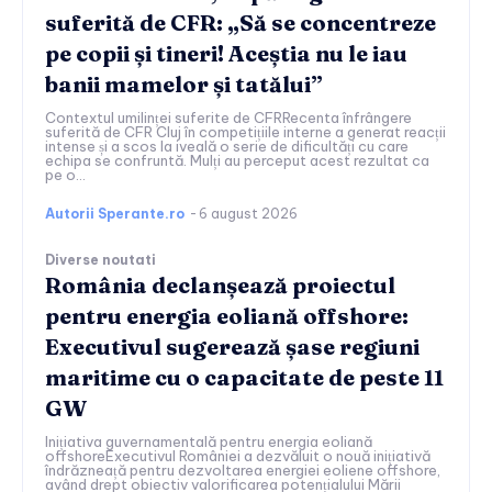
suferită de CFR: „Să se concentreze
pe copii și tineri! Aceștia nu le iau
banii mamelor și tatălui”
Contextul umilinței suferite de CFRRecenta înfrângere
suferită de CFR Cluj în competițiile interne a generat reacții
intense și a scos la iveală o serie de dificultăți cu care
echipa se confruntă. Mulți au perceput acest rezultat ca
pe o...
Autorii Sperante.ro
-
6 august 2026
Diverse noutati
România declanșează proiectul
pentru energia eoliană offshore:
Executivul sugerează șase regiuni
maritime cu o capacitate de peste 11
GW
Inițiativa guvernamentală pentru energia eoliană
offshoreExecutivul României a dezvăluit o nouă inițiativă
îndrăzneață pentru dezvoltarea energiei eoliene offshore,
având drept obiectiv valorificarea potențialului Mării