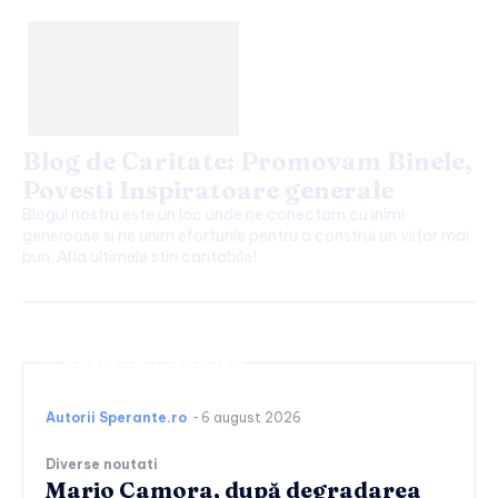
Blog de Caritate: Promovam Binele,
Povesti Inspiratoare generale
Blogul nostru este un loc unde ne conectam cu inimi
generoase si ne unim eforturile pentru a construi un viitor mai
bun. Afla ultimele stiri caritabile!
Continuați lectura
Autorii Sperante.ro
-
6 august 2026
Diverse noutati
Mario Camora, după degradarea