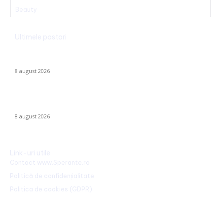
Beauty
Ultimele postari
Farul – Csikszereda 3-2: „Marinarii” înving la Ovidiu într-un meci
captivant împotriva ciucanilor
8 august 2026
CFR Cluj a încheiat un contract cu Marius Șumudică »
Declarațiile lui Varga și toate informațiile despre acord.
8 august 2026
Link-uri utile
Contact www.Sperante.ro
Politică de confidențialitate
Politica de cookies (GDPR)