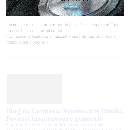
- Ai nevoie de transport aeroport in Anglia? Încearcă
Airport Taxi
London
. Calitate la prețul corect.
- Companie specializata in tranzactionarea de
Criptomonede
si
infrastructura blockchain.
Blog de Caritate: Promovam Binele,
Povesti Inspiratoare generale
Blogul nostru este un loc unde ne conectam cu inimi