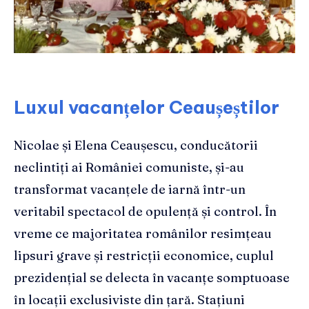
Luxul vacanțelor Ceaușeștilor
Nicolae și Elena Ceaușescu, conducătorii
neclintiți ai României comuniste, și-au
transformat vacanțele de iarnă într-un
veritabil spectacol de opulență și control. În
vreme ce majoritatea românilor resimțeau
lipsuri grave și restricții economice, cuplul
prezidențial se delecta în vacanțe somptuoase
în locații exclusiviste din țară. Stațiuni