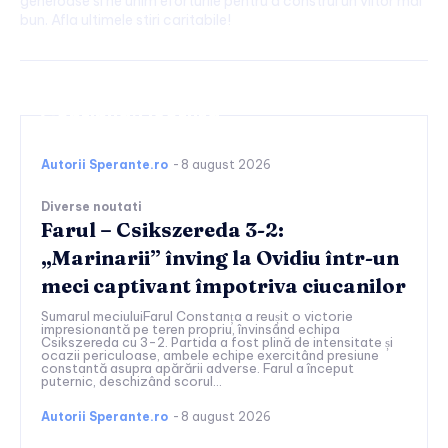
generoase si ne unim eforturile pentru a construi un viitor mai
bun. Afla ultimele stiri caritabile!
Continuați lectura
Autorii Sperante.ro
-
8 august 2026
Diverse noutati
Farul – Csikszereda 3-2:
„Marinarii” înving la Ovidiu într-un
meci captivant împotriva ciucanilor
Sumarul meciuluiFarul Constanța a reușit o victorie
impresionantă pe teren propriu, învinsând echipa
Csikszereda cu 3-2. Partida a fost plină de intensitate și
ocazii periculoase, ambele echipe exercitând presiune
constantă asupra apărării adverse. Farul a început
puternic, deschizând scorul...
Autorii Sperante.ro
-
8 august 2026