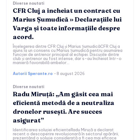
Diverse noutati
CFR Cluj a încheiat un contract cu
Marius Șumudică » Declarațiile lui
Varga și toate informațiile despre
acord.
Înțelegerea dintre CFR Cluj și Marius ȘumudicăCFR Cluj a
ajuns la un consens cu Marius Șumudică pentru asumarea
funcției de antrenor principal al echipei. Discuțiile dintre
club și antrenor au fost intense, dar s-au încheiat într-o
manieră favorabilă ambelor...
Autorii Sperante.ro
-
8 august 2026
Diverse noutati
Radu Miruță: „Am găsit cea mai
eficientă metodă de a neutraliza
dronelor rusești. Are succes
asigurat”
Identificarea soluției eficienteRadu Miruță a declarat
recent o descoperire revoluționară în sectorul apărării,
prezentând o soluție considerată a fi cea mai eficace