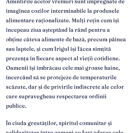
Amintirile acelor vremuri sunt impregnate de
imaginea cozilor interminabile la produsele
alimentare raționalizate. Mulți rețin cum își
începeau ziua așteptând la rând pentru a
obține câteva alimente de bază, precum pâinea
sau laptele, și cum frigul își făcea simțită
prezența în fiecare aspect al vieții cotidiene.
Oamenii își îmbrăcau cele mai groase haine,
încercând să se protejeze de temperaturile
scăzute, dar și de privirile indiscrete ale celor
care supravegheau respectarea ordinii
publice.
În ciuda greutăților, spiritul comunitar și
solidaritatea între oameni au fost adesea cele