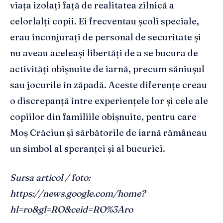
viața izolați față de realitatea zilnică a
celorlalți copii. Ei frecventau școli speciale,
erau înconjurați de personal de securitate și
nu aveau aceleași libertăți de a se bucura de
activități obișnuite de iarnă, precum săniușul
sau jocurile în zăpadă. Aceste diferențe creau
o discrepanță între experiențele lor și cele ale
copiilor din familiile obișnuite, pentru care
Moș Crăciun și sărbătorile de iarnă rămâneau
un simbol al speranței și al bucuriei.
Sursa articol / foto:
https://news.google.com/home?
hl=ro&gl=RO&ceid=RO%3Aro