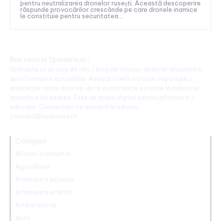
pentru neutralizarea dronelor rusești. Această descoperire
răspunde provocărilor crescânde pe care dronele inamice
le constituie pentru securitatea...
Bun venit la Sperante.ro !
Sperante.ro un site de știri / blog de noutăți, dedicat diseminării
de informații și actualități. Acesta oferă articole, reportaje și
analize pe teme diverse, de la evenimente curente la subiecte
specifice de interes. Este un spațiu digital pentru informare și
educație. Contactati-ne oricand la adresa:
contact@sperante.ro
Categorii
Afaceri si Industrii
Agricultura
Amenajare exterior
Amenajare interior
Arta si Istorie
Auto