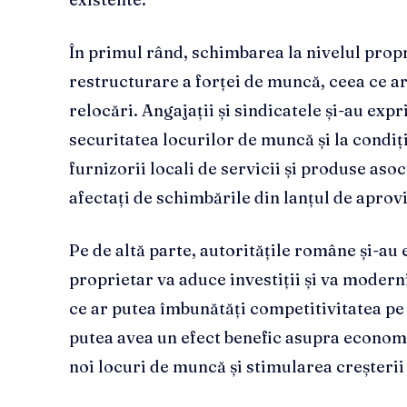
În primul rând, schimbarea la nivelul prop
restructurare a forței de muncă, ceea ce ar
relocări. Angajații și sindicatele și-au exp
securitatea locurilor de muncă și la condiți
furnizorii locali de servicii și produse asoci
afectați de schimbările din lanțul de aprov
Pe de altă parte, autoritățile române și-a
proprietar va aduce investiții și va moderni
ce ar putea îmbunătăți competitivitatea pe
putea avea un efect benefic asupra econom
noi locuri de muncă și stimularea creșteri