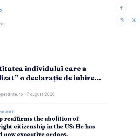
o
tes
titatea individului care a
izat” o declarație de iubire...
Sperante.ro
-
7 august 2026
noutati
 reaffirms the abolition of
ight citizenship in the US: He has
d new executive orders.