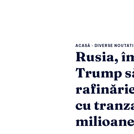
ACASĂ
DIVERSE NOUTATI
Rusia, î
Trump să
rafinări
cu tranza
milioane