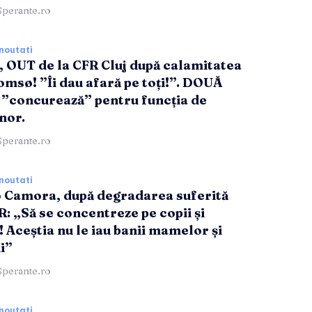
Sperante.ro
noutati
, OUT de la CFR Cluj după calamitatea
omsø! ”Îi dau afară pe toți!”. DOUĂ
”concurează” pentru funcția de
nor.
Sperante.ro
noutati
 Camora, după degradarea suferită
R: „Să se concentreze pe copii și
! Aceștia nu le iau banii mamelor și
i”
Sperante.ro
noutati