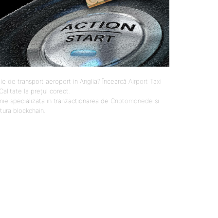
ie de transport aeroport in Anglia? Încearcă
Airport Taxi
 Calitate la prețul corect.
ie specializata in tranzactionarea de
Criptomonede
si
ctura blockchain.