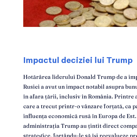
Impactul deciziei lui Trump
Hotărârea liderului Donald Trump de a im
Rusiei a avut un impact notabil asupra bunu
în afara țării, inclusiv în România. Printre
care a trecut printr-o vânzare forțată, ca pa
influența economică rusă în Europa de Est
administrația Trump au țintit direct compa
strategice, forțându-le să își reevalueze pr