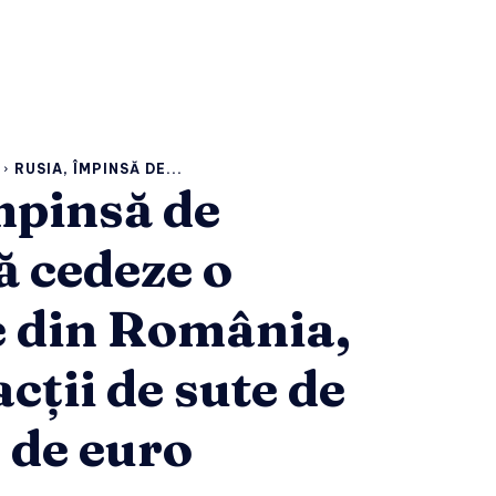
RUSIA, ÎMPINSĂ DE...
mpinsă de
 cedeze o
e din România,
cții de sute de
 de euro