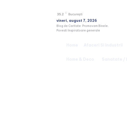
C
35.2
București
vineri, august 7, 2026
Blog de Caritate: Promovam Binele,
Povesti Inspiratoare generale
Home
Afaceri Si Industrii
Home & Deco
Sanatate /