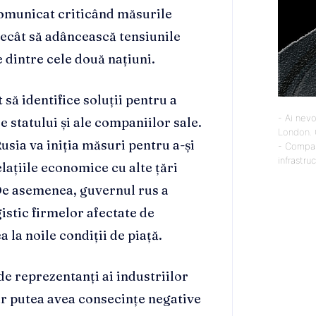
comunicat criticând măsurile
decât să adâncească tensiunile
e dintre cele două națiuni.
să identifice soluții pentru a
- Ai nevo
 statului și ale companiilor sale.
London
.
usia va iniția măsuri pentru a-și
- Compan
infrastru
relațiile economice cu alte țări
De asemenea, guvernul rus a
gistic firmelor afectate de
 la noile condiții de piață.
 de reprezentanți ai industriilor
 ar putea avea consecințe negative