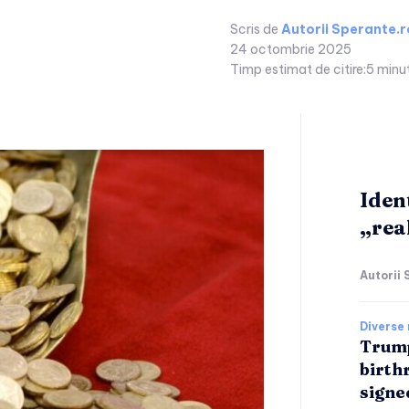
Scris de
Autorii Sperante.r
24 octombrie 2025
Timp estimat de citire:
5
minu
Iden
„real
Autorii 
Diverse 
Trump
birthr
signe