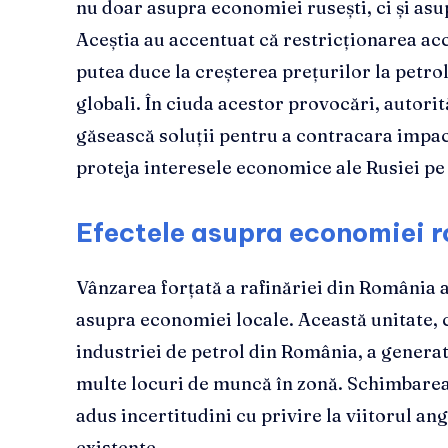
nu doar asupra economiei rusești, ci și asup
Aceștia au accentuat că restricționarea acc
putea duce la creșterea prețurilor la petro
globali. În ciuda acestor provocări, autorit
găsească soluții pentru a contracara impact
proteja interesele economice ale Rusiei pe
Efectele asupra economiei 
Vânzarea forțată a rafinăriei din România 
asupra economiei locale. Această unitate, c
industriei de petrol din România, a generat
multe locuri de muncă în zonă. Schimbarea
adus incertitudini cu privire la viitorul ang
existente.