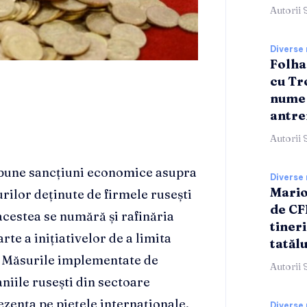
Autorii 
Diverse 
Folha
cu Tr
nume 
antre
Autorii 
pune sancțiuni economice asupra
Diverse 
Mario
rilor deținute de firmele rusești
de CF
 acestea se numără și rafinăria
tineri
rte a inițiativelor de a limita
tatălu
. Măsurile implementate de
Autorii 
niile rusești din sectoare
ezența pe piețele internaționale.
Diverse 