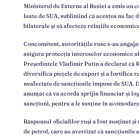
Ministerul de Externe al Rusiei a emis un 
luate de SUA, subliniind că acestea nu fac 
bilaterale și să afecteze relațiile economic
Concomitent, autoritățile ruse s-au angajat 
asigura protecția intereselor economice ale
Președintele Vladimir Putin a declarat că R
diversifica piețele de export și a fortifica 
neafectate de sancțiunile impuse de SUA. 
anunțat că va acorda sprijin financiar și lo
sancțiuni, pentru a le susține în acomodarea
Răspunsul oficialilor ruși a fost susținut și
de petrol, care au avertizat că sancțiunile