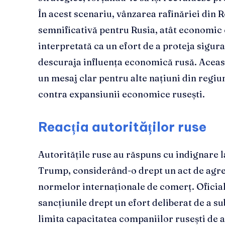
În acest scenariu, vânzarea rafinăriei din 
semnificativă pentru Rusia, atât economic c
interpretată ca un efort de a proteja sigura
descuraja influența economică rusă. Aceast
un mesaj clar pentru alte națiuni din regi
contra expansiunii economice rusești.
Reacția autorităților ruse
Autoritățile ruse au răspuns cu indignare 
Trump, considerând-o drept un act de agre
normelor internaționale de comerț. Oficiali
sancțiunile drept un efort deliberat de a s
limita capacitatea companiilor rusești de a