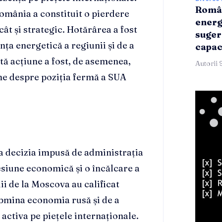
Român
România a constituit o pierdere
energ
ât și strategic. Hotărârea a fost
suger
nța energetică a regiunii și de a
capac
ă acțiune a fost, de asemenea,
Autorii 
une despre poziția fermă a SUA
la decizia impusă de administrația
siune economică și o încălcare a
i de la Moscova au calificat
ubmina economia rusă și de a
 activa pe piețele internaționale.