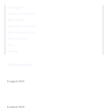
Categorii
Afaceri si Industrii
Agricultura
Amenajare exterior
Amenajare interior
Arta si Istorie
Auto
Beauty
Ultimele postari
Radu Miruță: „Am găsit cea mai eficientă metodă de a
neutraliza dronelor rusești. Are succes asigurat”
8 august 2026
Dunărea rămâne la Cernavodă la aceeași valoare ca pe 3
august; în Ungaria, debitul a urcat cu 6 centimetri în ultimele 3
zile la...
8 august 2026