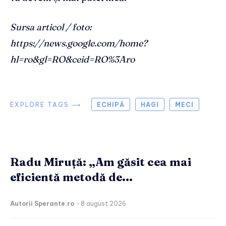
Sursa articol / foto:
https://news.google.com/home?
hl=ro&gl=RO&ceid=RO%3Aro
EXPLORE TAGS ⟶
ECHIPĂ
HAGI
MECI
Radu Miruță: „Am găsit cea mai
eficientă metodă de...
Autorii Sperante.ro
-
8 august 2026