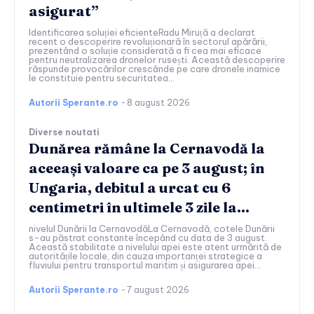
asigurat”
Identificarea soluției eficienteRadu Miruță a declarat
recent o descoperire revoluționară în sectorul apărării,
prezentând o soluție considerată a fi cea mai eficace
pentru neutralizarea dronelor rusești. Această descoperire
răspunde provocărilor crescânde pe care dronele inamice
le constituie pentru securitatea...
Autorii Sperante.ro
-
8 august 2026
Diverse noutati
Dunărea rămâne la Cernavodă la
aceeași valoare ca pe 3 august; în
Ungaria, debitul a urcat cu 6
centimetri în ultimele 3 zile la...
nivelul Dunării la CernavodăLa Cernavodă, cotele Dunării
s-au păstrat constante începând cu data de 3 august.
Această stabilitate a nivelului apei este atent urmărită de
autoritățile locale, din cauza importanței strategice a
fluviului pentru transportul maritim și asigurarea apei...
Autorii Sperante.ro
-
7 august 2026