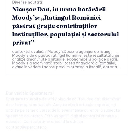
Diverse noutati
Nicușor Dan, în urma hotărârii
Moody’s: „Ratingul României
păstrat grație contribuțiilor
instituțiilor, populației și sectorului
privat”
contextul evaluării Moody’sDecizia agenției de rating
Moody’s de a păstra ratingul României este rezultatul unei
analize amănunțite a situației economice și politice a țării.
Moody’s a examinată stabilitatea financiară a României,
având în vedere factori precum strategia fiscală, datoria...
Bun venit la Sperante.ro !
Sperante.ro un site de știri / blog de noutăți, dedicat diseminării
de informații și actualități. Acesta oferă articole, reportaje și
analize pe teme diverse, de la evenimente curente la subiecte
specifice de interes. Este un spațiu digital pentru informare și
educație. Contactati-ne oricand la adresa:
contact@sperante.ro