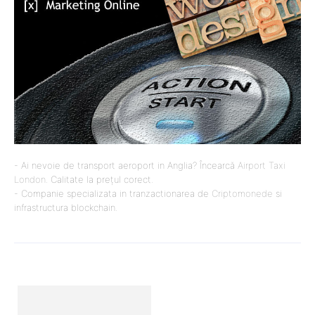
- Ai nevoie de transport aeroport in Anglia? Încearcă
Airport Taxi
London
. Calitate la prețul corect.
- Companie specializata in tranzactionarea de
Criptomonede
si
infrastructura blockchain.