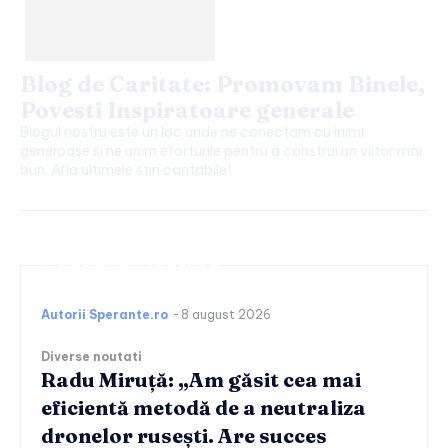
Blog de Caritate: Promovam Binele,
Povesti Inspiratoare generale
Blogul nostru este un loc unde ne conectam cu inimi
generoase si ne unim eforturile pentru a construi un viitor mai
bun. Afla ultimele stiri caritabile!
Continuați lectura
Autorii Sperante.ro
-
8 august 2026
Diverse noutati
Radu Miruță: „Am găsit cea mai
eficientă metodă de a neutraliza
dronelor rusești. Are succes