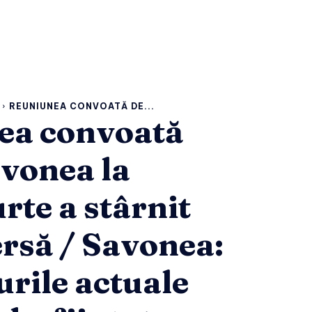
REUNIUNEA CONVOATĂ DE...
ea convoată
avonea la
rte a stârnit
rsă / Savonea:
rile actuale