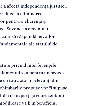
 a afecta independența justiției.
or duce la eliminarea
or pentru o eficiență și
are. Savonea a accentuat
r care să răspundă nevoilor
 fundamentale ale statului de
ațiile privind interferențele
angajamentul său pentru un proces
 cu toți actorii relevanți din
schimbările propuse vor fi supuse
ltări cu experți și reprezentanți
odificare va fi în beneficiul