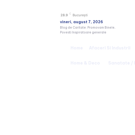
C
28.9
București
vineri, august 7, 2026
Blog de Caritate: Promovam Binele,
Povesti Inspiratoare generale
Home
Afaceri Si Industrii
Home & Deco
Sanatate /