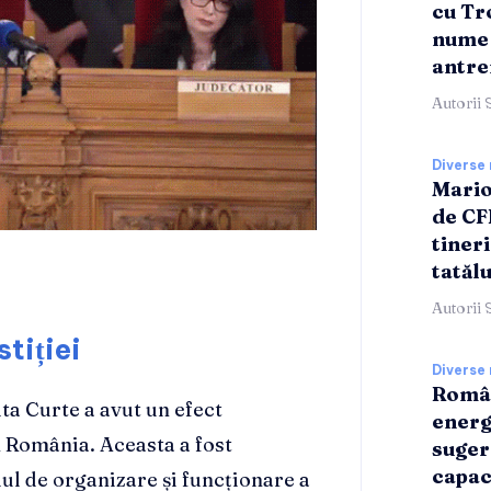
cu Tr
nume 
antre
Autorii 
Diverse 
Mario
de CF
tineri
tatălu
Autorii 
tiției
Diverse 
Român
lta Curte a avut un efect
energ
n România. Aceasta a fost
suger
capac
ul de organizare și funcționare a