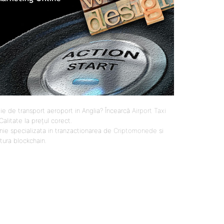
ie de transport aeroport in Anglia? Încearcă
Airport Taxi
 Calitate la prețul corect.
ie specializata in tranzactionarea de
Criptomonede
si
ctura blockchain.