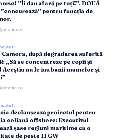
omsø! ”Îi dau afară pe toți!”. DOUĂ
”concurează” pentru funcția de
nor.
Sperante.ro
noutati
 Camora, după degradarea suferită
R: „Să se concentreze pe copii și
! Aceștia nu le iau banii mamelor și
i”
Sperante.ro
noutati
ia declanșează proiectul pentru
ia eoliană offshore: Executivul
ează șase regiuni maritime cu o
itate de peste 11 GW