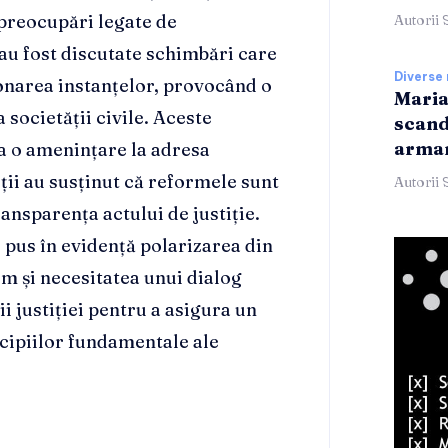
 preocupări legate de
Autorii 
, au fost discutate schimbări care
Diverse 
ționarea instanțelor, provocând o
Maria
a societății civile. Aceste
scand
armam
ca o amenințare la adresa
alții au susținut că reformele sunt
Autorii 
ansparența actului de justiție.
 pus în evidență polarizarea din
m și necesitatea unui dialog
ii justiției pentru a asigura un
ncipiilor fundamentale ale