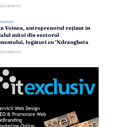
Sperante.ro
noutati
n Voinea, antreprenorul reținut în
alul mitei din sectorul
entului, legături cu ‘Ndrangheta
Sperante.ro