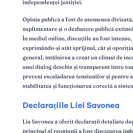
independenței justiției.
Opinia publică a fost de asemenea divizată,
suplimentare și o dezbatere publică extins
În mediul online, discuțiile au fost intense, 
exprimându-și atât sprijinul, cât și opoziția
general, întâlnirea a creat un climat de inc
unui dialog deschis și transparent între toa
preveni escaladarea tensiunilor și pentru a 
stabilitatea și funcționarea corectă a sist
Declarațiile Liei Savonea
Lia Savonea a oferit declarații detaliate du
principal al reuniunii a fost discutarea îm