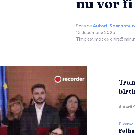
nu vor fi
Scris de
Autorii Sperante.r
12 decembrie 2025
Timp estimat de citire:
5
minu
Trum
birth
Autorii 
Diverse 
Folha