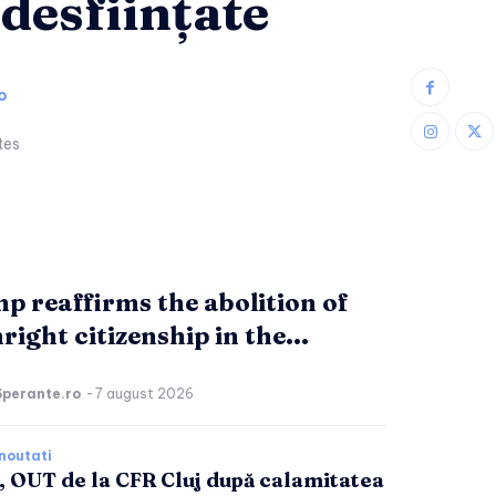
 desființate
o
tes
p reaffirms the abolition of
right citizenship in the...
Sperante.ro
-
7 august 2026
noutati
, OUT de la CFR Cluj după calamitatea