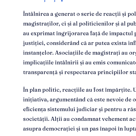
Întâlnirea a generat o serie de reacții și p
magistraților, ci și al politicienilor și al pu
au exprimat îngrijorarea față de impactul
justiției, considerând că ar putea exista in
instanțelor. Asociațiile de magistrați au o
implicațiile întâlnirii și au emis comunicat
transparență și respectarea principiilor st
În plan politic, reacțiile au fost împărțite. U
inițiativa, argumentând că este nevoie de 
eficiența sistemului judiciar și pentru a r
societății. Alții au condamnat vehement ac
asupra democrației și un pas înapoi în lup