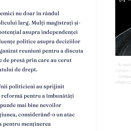
olemici nu doar în rândul
blicului larg. Mulți magistrați și-
 potențial asupra independenței
fluențe politice asupra deciziilor
rganizat reuniuni pentru a discuta
e de presă prin care au cerut
- Ai nevo
atului de drept.
London
.
- Compan
infrastru
nii politicieni au sprijinit
o reformă pentru a îmbunătăți
ăspunde mai bine nevoilor
țiunea, considerând-o un atac
ta pentru menținerea