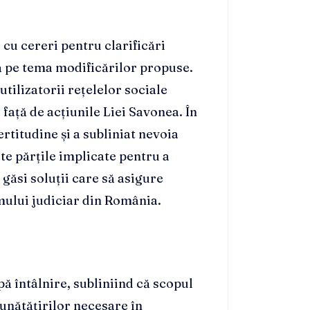
 cu cereri pentru clarificări
ă pe tema modificărilor propuse.
utilizatorii rețelelor sociale
 față de acțiunile Liei Savonea. În
ertitudine și a subliniat nevoia
te părțile implicate pentru a
găsi soluții care să asigure
emului judiciar din România.
pă întâlnire, subliniind că scopul
bunătățirilor necesare în